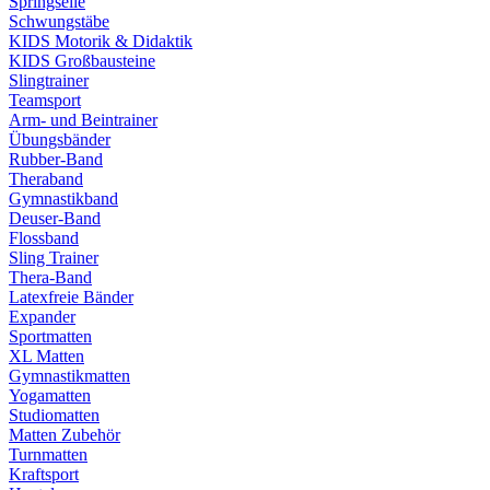
Springseile
Schwungstäbe
KIDS Motorik & Didaktik
KIDS Großbausteine
Slingtrainer
Teamsport
Arm- und Beintrainer
Übungsbänder
Rubber-Band
Theraband
Gymnastikband
Deuser-Band
Flossband
Sling Trainer
Thera-Band
Latexfreie Bänder
Expander
Sportmatten
XL Matten
Gymnastikmatten
Yogamatten
Studiomatten
Matten Zubehör
Turnmatten
Kraftsport