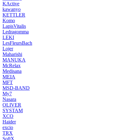
KActive
kawanyo
KETTLER
Komo
LapisVitalis
Ledragomma
LEKI
LesFleursBach
Lojer
Maharishi
MANUKA
McRelax
Medisana
MEIA
MFT
MSD-BAND
My7
Nasara
OLIVER
SYSTAM
XCO
Haider
excio
TRX
SoftX