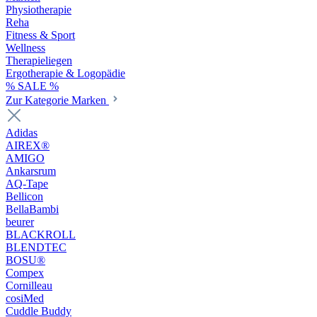
Physiotherapie
Reha
Fitness & Sport
Wellness
Therapieliegen
Ergotherapie & Logopädie
% SALE %
Zur Kategorie Marken
Adidas
AIREX®
AMIGO
Ankarsrum
AQ-Tape
Bellicon
BellaBambi
beurer
BLACKROLL
BLENDTEC
BOSU®
Compex
Cornilleau
cosiMed
Cuddle Buddy