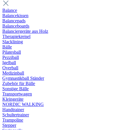
Balance
Balancekissen
Balancepads
Balanceboards
Balanciergeräte aus Holz
Therapiekreisel
Slacklining
Bälle
Pilatesball
Pezziball
Igelball
Overball
Medizinball
Gymnastikball Ständer
Zubehör für Bälle
Sonstige Bälle
Transportwagen
Kleingeräte
NORDIC WALKING
Handtrainer
Schultertrainer
Trampoline
Stepper