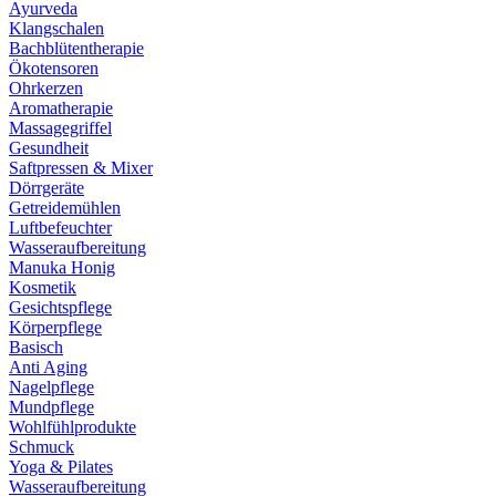
Ayurveda
Klangschalen
Bachblütentherapie
Ökotensoren
Ohrkerzen
Aromatherapie
Massagegriffel
Gesundheit
Saftpressen & Mixer
Dörrgeräte
Getreidemühlen
Luftbefeuchter
Wasseraufbereitung
Manuka Honig
Kosmetik
Gesichtspflege
Körperpflege
Basisch
Anti Aging
Nagelpflege
Mundpflege
Wohlfühlprodukte
Schmuck
Yoga & Pilates
Wasseraufbereitung