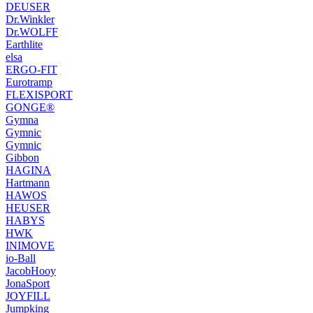
DEUSER
Dr.Winkler
Dr.WOLFF
Earthlite
elsa
ERGO-FIT
Eurotramp
FLEXISPORT
GONGE®
Gymna
Gymnic
Gymnic
Gibbon
HAGINA
Hartmann
HAWOS
HEUSER
HABYS
HWK
INIMOVE
io-Ball
JacobHooy
JonaSport
JOYFILL
Jumpking