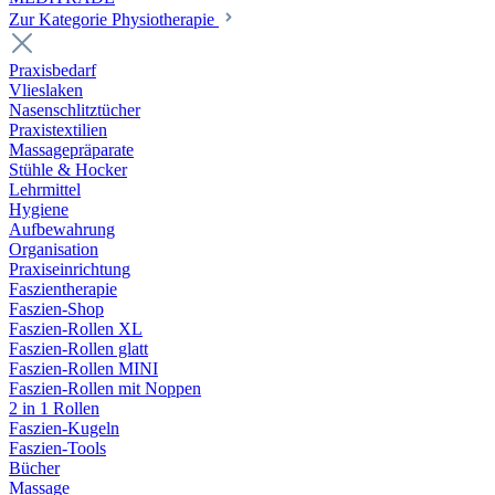
Zur Kategorie Physiotherapie
Praxisbedarf
Vlieslaken
Nasenschlitztücher
Praxistextilien
Massagepräparate
Stühle & Hocker
Lehrmittel
Hygiene
Aufbewahrung
Organisation
Praxiseinrichtung
Faszientherapie
Faszien-Shop
Faszien-Rollen XL
Faszien-Rollen glatt
Faszien-Rollen MINI
Faszien-Rollen mit Noppen
2 in 1 Rollen
Faszien-Kugeln
Faszien-Tools
Bücher
Massage