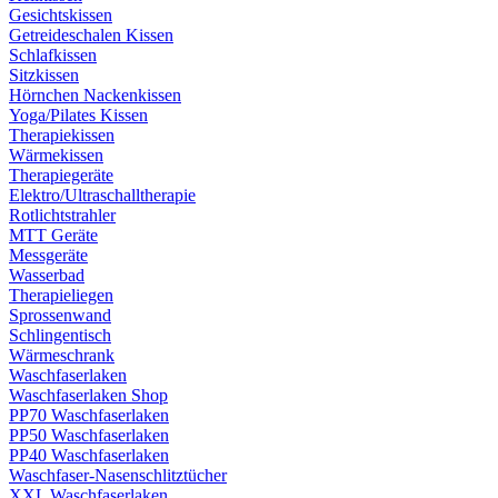
Gesichtskissen
Getreideschalen Kissen
Schlafkissen
Sitzkissen
Hörnchen Nackenkissen
Yoga/Pilates Kissen
Therapiekissen
Wärmekissen
Therapiegeräte
Elektro/Ultraschalltherapie
Rotlichtstrahler
MTT Geräte
Messgeräte
Wasserbad
Therapieliegen
Sprossenwand
Schlingentisch
Wärmeschrank
Waschfaserlaken
Waschfaserlaken Shop
PP70 Waschfaserlaken
PP50 Waschfaserlaken
PP40 Waschfaserlaken
Waschfaser-Nasenschlitztücher
XXL Waschfaserlaken