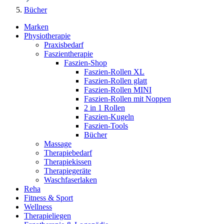
Bücher
Marken
Physiotherapie
Praxisbedarf
Faszientherapie
Faszien-Shop
Faszien-Rollen XL
Faszien-Rollen glatt
Faszien-Rollen MINI
Faszien-Rollen mit Noppen
2 in 1 Rollen
Faszien-Kugeln
Faszien-Tools
Bücher
Massage
Therapiebedarf
Therapiekissen
Therapiegeräte
Waschfaserlaken
Reha
Fitness & Sport
Wellness
Therapieliegen