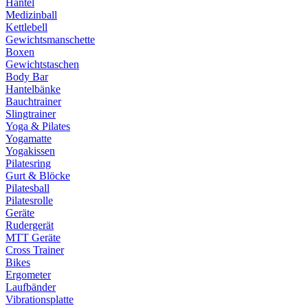
Hantel
Medizinball
Kettlebell
Gewichtsmanschette
Boxen
Gewichtstaschen
Body Bar
Hantelbänke
Bauchtrainer
Slingtrainer
Yoga & Pilates
Yogamatte
Yogakissen
Pilatesring
Gurt & Blöcke
Pilatesball
Pilatesrolle
Geräte
Rudergerät
MTT Geräte
Cross Trainer
Bikes
Ergometer
Laufbänder
Vibrationsplatte