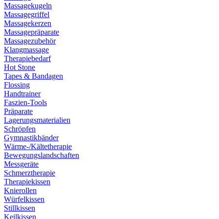
Massagekugeln
Massagegriffel
Massagekerzen
Massagepräparate
Massagezubehör
Klangmassage
Therapiebedarf
Hot Stone
Tapes & Bandagen
Flossing
Handtrainer
Faszien-Tools
Präparate
Lagerungsmaterialien
Schröpfen
Gymnastikbänder
Wärme-/Kältetherapie
Bewegungslandschaften
Messgeräte
Schmerztherapie
Therapiekissen
Knierollen
Würfelkissen
Stillkissen
Keilkissen