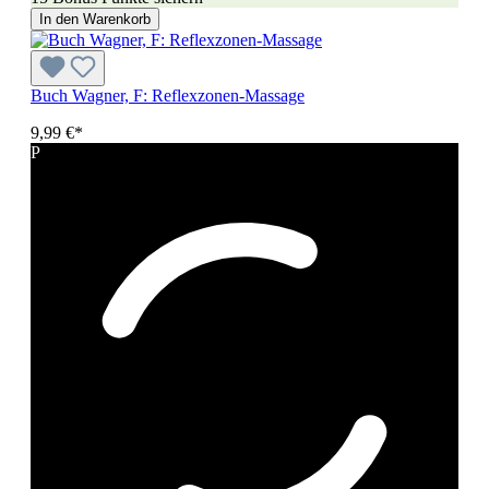
In den Warenkorb
Buch Wagner, F: Reflexzonen-Massage
9,99 €*
P