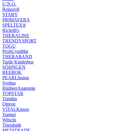
U.N.O.
Relaxroll
STABY
PRIMAVERA
SPELTEX®
Richelli's
THERALINE
TRENDYSPORT
TOGU
ProfiGymMat
THERABAND
Turtle Kinderbus
SÖHNGEN
REEBOK
PEARLfusion
Sveltus
RüdigerAnatomie
TOPSTAR
Trimilin
Omron
VITALKissen
Tunturi
Witschi
Therabath
MEDITRADE