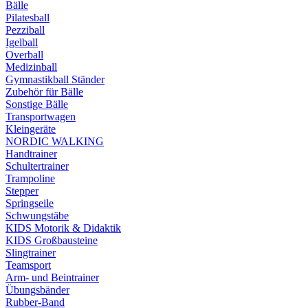
Bälle
Pilatesball
Pezziball
Igelball
Overball
Medizinball
Gymnastikball Ständer
Zubehör für Bälle
Sonstige Bälle
Transportwagen
Kleingeräte
NORDIC WALKING
Handtrainer
Schultertrainer
Trampoline
Stepper
Springseile
Schwungstäbe
KIDS Motorik & Didaktik
KIDS Großbausteine
Slingtrainer
Teamsport
Arm- und Beintrainer
Übungsbänder
Rubber-Band