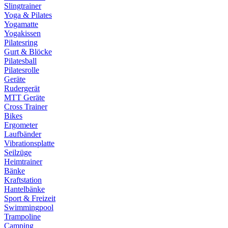
Slingtrainer
Yoga & Pilates
Yogamatte
Yogakissen
Pilatesring
Gurt & Blöcke
Pilatesball
Pilatesrolle
Geräte
Rudergerät
MTT Geräte
Cross Trainer
Bikes
Ergometer
Laufbänder
Vibrationsplatte
Seilzüge
Heimtrainer
Bänke
Kraftstation
Hantelbänke
Sport & Freizeit
Swimmingpool
Trampoline
Camping