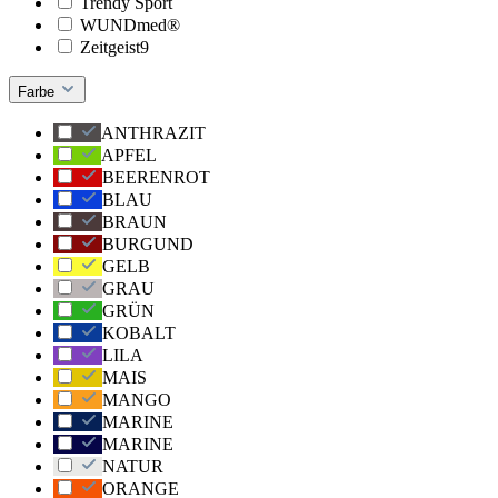
Trendy Sport
WUNDmed®
Zeitgeist9
Farbe
ANTHRAZIT
APFEL
BEERENROT
BLAU
BRAUN
BURGUND
GELB
GRAU
GRÜN
KOBALT
LILA
MAIS
MANGO
MARINE
MARINE
NATUR
ORANGE