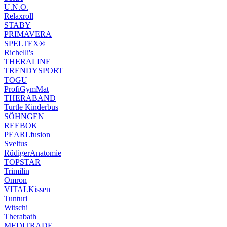
U.N.O.
Relaxroll
STABY
PRIMAVERA
SPELTEX®
Richelli's
THERALINE
TRENDYSPORT
TOGU
ProfiGymMat
THERABAND
Turtle Kinderbus
SÖHNGEN
REEBOK
PEARLfusion
Sveltus
RüdigerAnatomie
TOPSTAR
Trimilin
Omron
VITALKissen
Tunturi
Witschi
Therabath
MEDITRADE