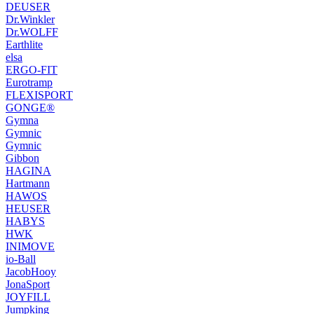
DEUSER
Dr.Winkler
Dr.WOLFF
Earthlite
elsa
ERGO-FIT
Eurotramp
FLEXISPORT
GONGE®
Gymna
Gymnic
Gymnic
Gibbon
HAGINA
Hartmann
HAWOS
HEUSER
HABYS
HWK
INIMOVE
io-Ball
JacobHooy
JonaSport
JOYFILL
Jumpking