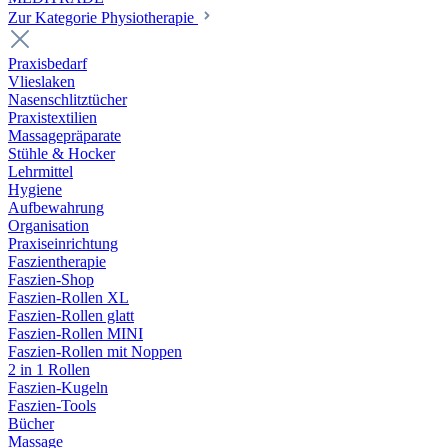
Zur Kategorie Physiotherapie
Praxisbedarf
Vlieslaken
Nasenschlitztücher
Praxistextilien
Massagepräparate
Stühle & Hocker
Lehrmittel
Hygiene
Aufbewahrung
Organisation
Praxiseinrichtung
Faszientherapie
Faszien-Shop
Faszien-Rollen XL
Faszien-Rollen glatt
Faszien-Rollen MINI
Faszien-Rollen mit Noppen
2 in 1 Rollen
Faszien-Kugeln
Faszien-Tools
Bücher
Massage