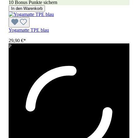
10 Bonus Punkte sichern
In den Warenkorb
Yogamatte TPE blau
29,90 €*
P