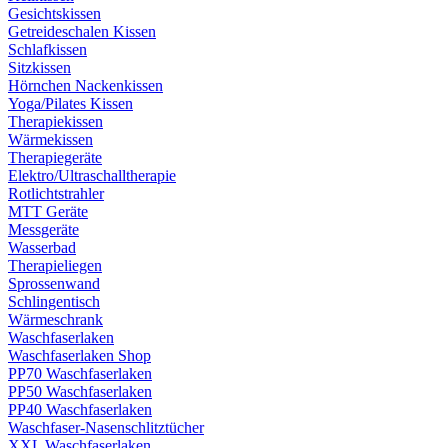
Gesichtskissen
Getreideschalen Kissen
Schlafkissen
Sitzkissen
Hörnchen Nackenkissen
Yoga/Pilates Kissen
Therapiekissen
Wärmekissen
Therapiegeräte
Elektro/Ultraschalltherapie
Rotlichtstrahler
MTT Geräte
Messgeräte
Wasserbad
Therapieliegen
Sprossenwand
Schlingentisch
Wärmeschrank
Waschfaserlaken
Waschfaserlaken Shop
PP70 Waschfaserlaken
PP50 Waschfaserlaken
PP40 Waschfaserlaken
Waschfaser-Nasenschlitztücher
XXL Waschfaserlaken