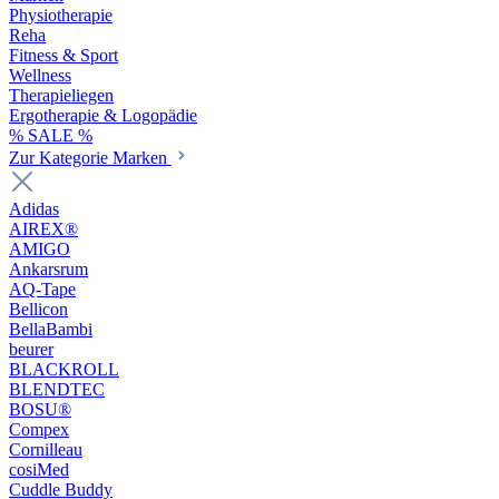
Physiotherapie
Reha
Fitness & Sport
Wellness
Therapieliegen
Ergotherapie & Logopädie
% SALE %
Zur Kategorie Marken
Adidas
AIREX®
AMIGO
Ankarsrum
AQ-Tape
Bellicon
BellaBambi
beurer
BLACKROLL
BLENDTEC
BOSU®
Compex
Cornilleau
cosiMed
Cuddle Buddy