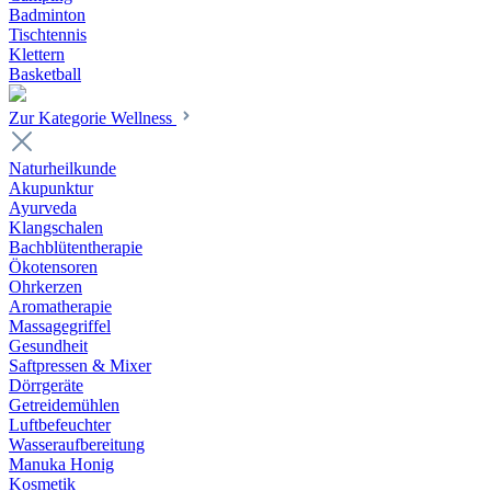
Badminton
Tischtennis
Klettern
Basketball
Zur Kategorie Wellness
Naturheilkunde
Akupunktur
Ayurveda
Klangschalen
Bachblütentherapie
Ökotensoren
Ohrkerzen
Aromatherapie
Massagegriffel
Gesundheit
Saftpressen & Mixer
Dörrgeräte
Getreidemühlen
Luftbefeuchter
Wasseraufbereitung
Manuka Honig
Kosmetik