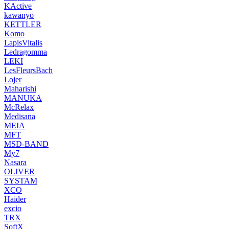
KActive
kawanyo
KETTLER
Komo
LapisVitalis
Ledragomma
LEKI
LesFleursBach
Lojer
Maharishi
MANUKA
McRelax
Medisana
MEIA
MFT
MSD-BAND
My7
Nasara
OLIVER
SYSTAM
XCO
Haider
excio
TRX
SoftX