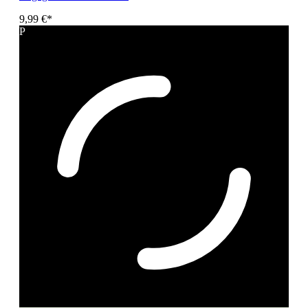
9,99 €*
P