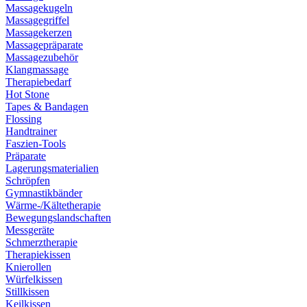
Massagekugeln
Massagegriffel
Massagekerzen
Massagepräparate
Massagezubehör
Klangmassage
Therapiebedarf
Hot Stone
Tapes & Bandagen
Flossing
Handtrainer
Faszien-Tools
Präparate
Lagerungsmaterialien
Schröpfen
Gymnastikbänder
Wärme-/Kältetherapie
Bewegungslandschaften
Messgeräte
Schmerztherapie
Therapiekissen
Knierollen
Würfelkissen
Stillkissen
Keilkissen