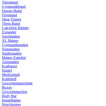
Theraband
Gymnastikband
Deuser-Band
Flossband
Sling Trainer
Thera-Band
Latexfreie Bänder
Expander
Sportmatten
XL Matten
Gymnastikmatten
Yogamatten
Studiomatten
Matten Zubehör
Turnmatten
Kraftsport
Hantel
Medizinball
Kettlebell
Gewichtsmanschette
Boxen
Gewichtstaschen
Body Bar
Hantelbänke
Bauchtrainer