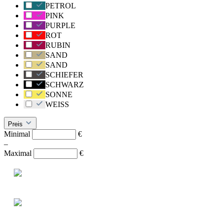
PETROL
PINK
PURPLE
ROT
RUBIN
SAND
SAND
SCHIEFER
SCHWARZ
SONNE
WEISS
Preis
Minimal
€
–
Maximal
€