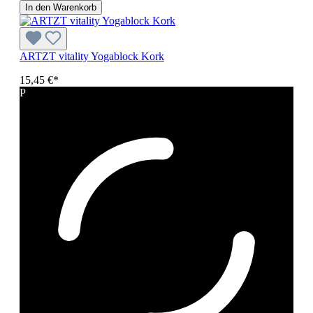
In den Warenkorb
ARTZT vitality Yogablock Kork
15,45 €*
P