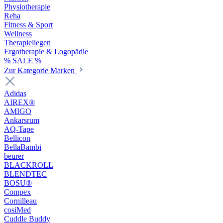
Physiotherapie
Reha
Fitness & Sport
Wellness
Therapieliegen
Ergotherapie & Logopädie
% SALE %
Zur Kategorie Marken
Adidas
AIREX®
AMIGO
Ankarsrum
AQ-Tape
Bellicon
BellaBambi
beurer
BLACKROLL
BLENDTEC
BOSU®
Compex
Cornilleau
cosiMed
Cuddle Buddy