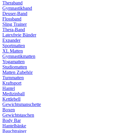
Theraband
Gymnastikband
Deuser-Band
Flossband
Sling Trainer
Thera-Band
Latexfreie Bänder
Expander
Sportmatten
XL Matten
Gymnastikmatten
Yogamatten
Studiomatten
Matten Zubehör
Turnmatten
Kraftsport
Hantel
Medizinball
Kettlebell
Gewichtsmanschette
Boxen
Gewichtstaschen
Body Bar
Hantelbänke
Bauchtrainer