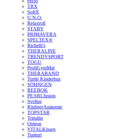
excio
TRX
SoftX
U.N.O.
Relaxroll
STABY
PRIMAVERA
SPELTEX®
Richelli's
THERALINE
TRENDYSPORT
TOGU
ProfiGymMat
THERABAND
Turtle Kinderbus
SÖHNGEN
REEBOK
PEARLfusion
Sveltus
RüdigerAnatomie
TOPSTAR
Trimilin
Omron
VITALKissen
Tunturi