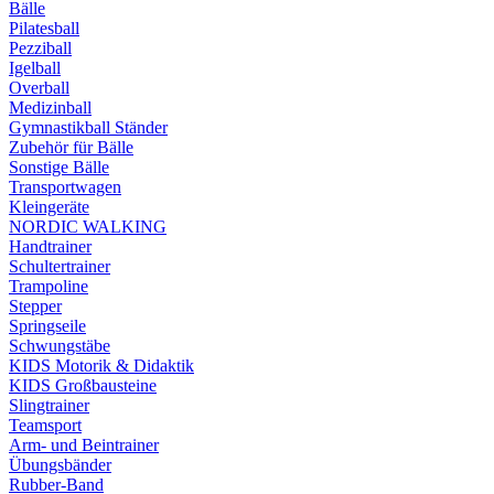
Bälle
Pilatesball
Pezziball
Igelball
Overball
Medizinball
Gymnastikball Ständer
Zubehör für Bälle
Sonstige Bälle
Transportwagen
Kleingeräte
NORDIC WALKING
Handtrainer
Schultertrainer
Trampoline
Stepper
Springseile
Schwungstäbe
KIDS Motorik & Didaktik
KIDS Großbausteine
Slingtrainer
Teamsport
Arm- und Beintrainer
Übungsbänder
Rubber-Band