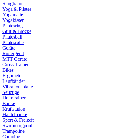
Slingtrainer
Yoga & Pilates
Yogamatte
Yogakissen
Pilatesring
Gurt & Blöcke
Pilatesball
Pilatesrolle
Geräte
Rudergerät
MTT Geräte
Cross Trainer
Bikes
Ergometer
Laufbänder
Vibrationsplatte
Seilzüge
Heimtrainer
Bänke
Kraftstation
Hantelbänke
Sport & Freizeit
Swimmingpool
Trampoline
Camping