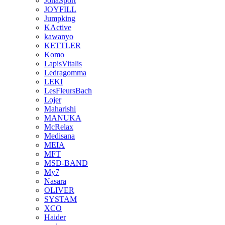
JonaSport
JOYFILL
Jumpking
KActive
kawanyo
KETTLER
Komo
LapisVitalis
Ledragomma
LEKI
LesFleursBach
Lojer
Maharishi
MANUKA
McRelax
Medisana
MEIA
MFT
MSD-BAND
My7
Nasara
OLIVER
SYSTAM
XCO
Haider