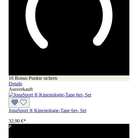
16 Bonus Punkte sichern
Details
Ausverkauft
JonaSport ® Kinesiologie-Tape 6er- Set
32,90 €*
P