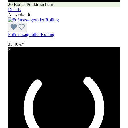
20 Bonus Punkte sichern
Details
Ausverkauft
Fußmassageroller Rolling
33,40 €*
P