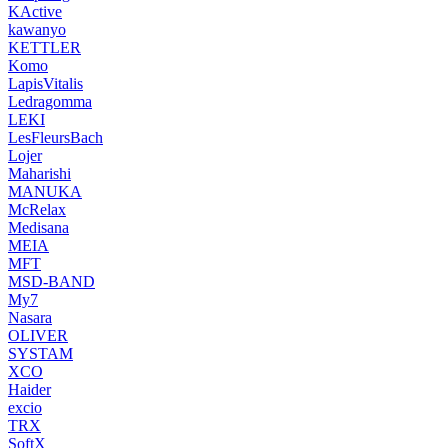
KActive
kawanyo
KETTLER
Komo
LapisVitalis
Ledragomma
LEKI
LesFleursBach
Lojer
Maharishi
MANUKA
McRelax
Medisana
MEIA
MFT
MSD-BAND
My7
Nasara
OLIVER
SYSTAM
XCO
Haider
excio
TRX
SoftX