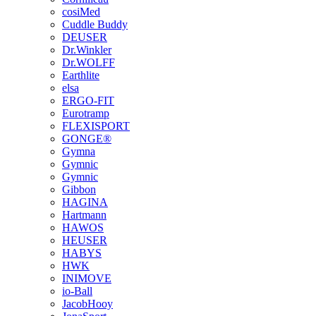
cosiMed
Cuddle Buddy
DEUSER
Dr.Winkler
Dr.WOLFF
Earthlite
elsa
ERGO-FIT
Eurotramp
FLEXISPORT
GONGE®
Gymna
Gymnic
Gymnic
Gibbon
HAGINA
Hartmann
HAWOS
HEUSER
HABYS
HWK
INIMOVE
io-Ball
JacobHooy