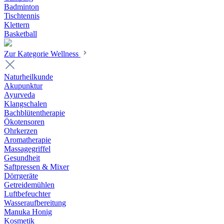
Badminton
Tischtennis
Klettern
Basketball
Zur Kategorie Wellness
Naturheilkunde
Akupunktur
Ayurveda
Klangschalen
Bachblütentherapie
Ökotensoren
Ohrkerzen
Aromatherapie
Massagegriffel
Gesundheit
Saftpressen & Mixer
Dörrgeräte
Getreidemühlen
Luftbefeuchter
Wasseraufbereitung
Manuka Honig
Kosmetik