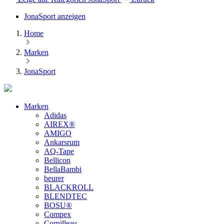
JonaSport anzeigen
Home
Marken
JonaSport
Marken
Adidas
AIREX®
AMIGO
Ankarsrum
AQ-Tape
Bellicon
BellaBambi
beurer
BLACKROLL
BLENDTEC
BOSU®
Compex
Cornilleau