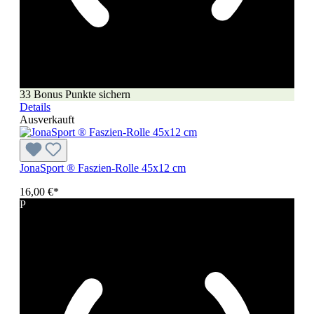
33 Bonus Punkte sichern
Details
Ausverkauft
JonaSport ® Faszien-Rolle 45x12 cm
16,00 €*
P