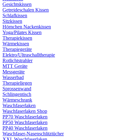
Gesichtskissen
Getreideschalen Kissen
Schlafkissen
Sitzkissen
Hörnchen Nackenkissen
Yoga/Pilates Kissen
Therapiekissen
Wärmekissen
Therapiegeräte
Elektro/Ultraschalltherapie
Rotlichtstrahler
MTT Geräte
Messgeräte
Wasserbad
Therapieliegen
Sprossenwand
Schlingentisch
Wärmeschrank
Waschfaserlaken
Waschfaserlaken Shop
PP70 Waschfaserlaken
PP50 Waschfaserlaken
PP40 Waschfaserlaken
Waschfaser-Nasenschlitztücher
XXL Waschfaserlaken