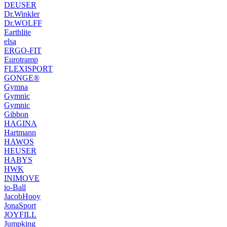
DEUSER
Dr.Winkler
Dr.WOLFF
Earthlite
elsa
ERGO-FIT
Eurotramp
FLEXISPORT
GONGE®
Gymna
Gymnic
Gymnic
Gibbon
HAGINA
Hartmann
HAWOS
HEUSER
HABYS
HWK
INIMOVE
io-Ball
JacobHooy
JonaSport
JOYFILL
Jumpking