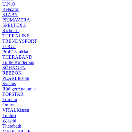
U.N.O.
Relaxroll
STABY
PRIMAVERA
SPELTEX®
Richelli's
THERALINE
TRENDYSPORT
TOGU
ProfiGymMat
THERABAND
Turtle Kinderbus
SÖHNGEN
REEBOK
PEARLfusion
Sveltus
RüdigerAnatomie
TOPSTAR
Trimilin
Omron
VITALKissen
Tunturi
Witschi
Therabath
MEDITRADE