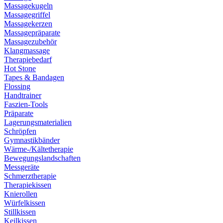
Massagekugeln
Massagegriffel
Massagekerzen
Massagepräparate
Massagezubehör
Klangmassage
Therapiebedarf
Hot Stone
Tapes & Bandagen
Flossing
Handtrainer
Faszien-Tools
Präparate
Lagerungsmaterialien
Schröpfen
Gymnastikbänder
Wärme-/Kältetherapie
Bewegungslandschaften
Messgeräte
Schmerztherapie
Therapiekissen
Knierollen
Würfelkissen
Stillkissen
Keilkissen