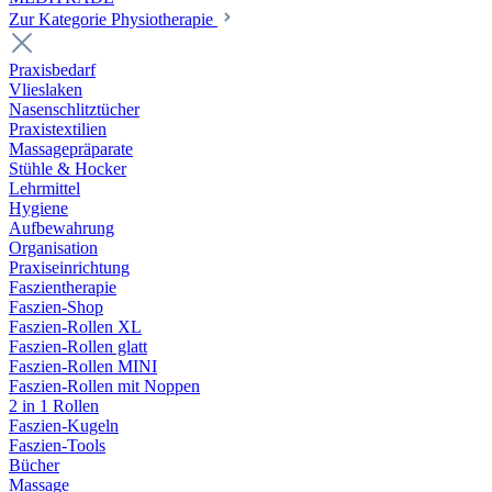
Zur Kategorie Physiotherapie
Praxisbedarf
Vlieslaken
Nasenschlitztücher
Praxistextilien
Massagepräparate
Stühle & Hocker
Lehrmittel
Hygiene
Aufbewahrung
Organisation
Praxiseinrichtung
Faszientherapie
Faszien-Shop
Faszien-Rollen XL
Faszien-Rollen glatt
Faszien-Rollen MINI
Faszien-Rollen mit Noppen
2 in 1 Rollen
Faszien-Kugeln
Faszien-Tools
Bücher
Massage