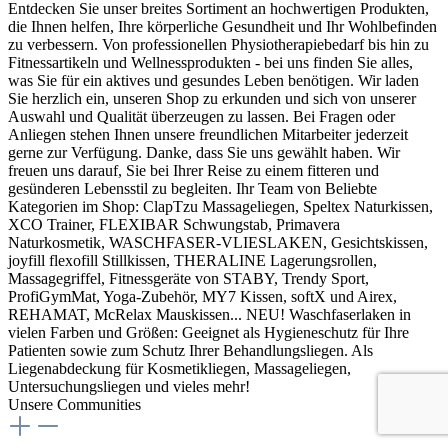
Entdecken Sie unser breites Sortiment an hochwertigen Produkten,
die Ihnen helfen, Ihre körperliche Gesundheit und Ihr Wohlbefinden
zu verbessern. Von professionellen Physiotherapiebedarf bis hin zu
Fitnessartikeln und Wellnessprodukten - bei uns finden Sie alles,
was Sie für ein aktives und gesundes Leben benötigen. Wir laden
Sie herzlich ein, unseren Shop zu erkunden und sich von unserer
Auswahl und Qualität überzeugen zu lassen. Bei Fragen oder
Anliegen stehen Ihnen unsere freundlichen Mitarbeiter jederzeit
gerne zur Verfügung. Danke, dass Sie uns gewählt haben. Wir
freuen uns darauf, Sie bei Ihrer Reise zu einem fitteren und
gesünderen Lebensstil zu begleiten. Ihr Team von Beliebte
Kategorien im Shop: ClapTzu Massageliegen, Speltex Naturkissen,
XCO Trainer, FLEXIBAR Schwungstab, Primavera
Naturkosmetik, WASCHFASER-VLIESLAKEN, Gesichtskissen,
joyfill flexofill Stillkissen, THERALINE Lagerungsrollen,
Massagegriffel, Fitnessgeräte von STABY, Trendy Sport,
ProfiGymMat, Yoga-Zubehör, MY7 Kissen, softX und Airex,
REHAMAT, McRelax Mauskissen... NEU! Waschfaserlaken in
vielen Farben und Größen: Geeignet als Hygieneschutz für Ihre
Patienten sowie zum Schutz Ihrer Behandlungsliegen. Als
Liegenabdeckung für Kosmetikliegen, Massageliegen,
Untersuchungsliegen und vieles mehr!
Unsere Communities