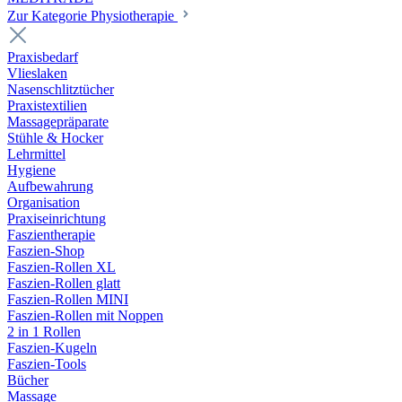
Zur Kategorie Physiotherapie
Praxisbedarf
Vlieslaken
Nasenschlitztücher
Praxistextilien
Massagepräparate
Stühle & Hocker
Lehrmittel
Hygiene
Aufbewahrung
Organisation
Praxiseinrichtung
Faszientherapie
Faszien-Shop
Faszien-Rollen XL
Faszien-Rollen glatt
Faszien-Rollen MINI
Faszien-Rollen mit Noppen
2 in 1 Rollen
Faszien-Kugeln
Faszien-Tools
Bücher
Massage