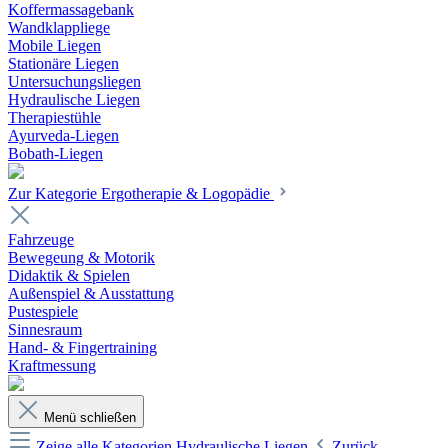
Koffermassagebank
Wandklappliege
Mobile Liegen
Stationäre Liegen
Untersuchungsliegen
Hydraulische Liegen
Therapiestühle
Ayurveda-Liegen
Bobath-Liegen
Zur Kategorie Ergotherapie & Logopädie
Fahrzeuge
Bewegeung & Motorik
Didaktik & Spielen
Außenspiel & Ausstattung
Pustespiele
Sinnesraum
Hand- & Fingertraining
Kraftmessung
Menü schließen
Zeige alle Kategorien
Hydraulische Liegen
Zurück