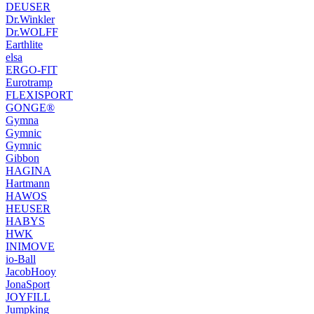
DEUSER
Dr.Winkler
Dr.WOLFF
Earthlite
elsa
ERGO-FIT
Eurotramp
FLEXISPORT
GONGE®
Gymna
Gymnic
Gymnic
Gibbon
HAGINA
Hartmann
HAWOS
HEUSER
HABYS
HWK
INIMOVE
io-Ball
JacobHooy
JonaSport
JOYFILL
Jumpking