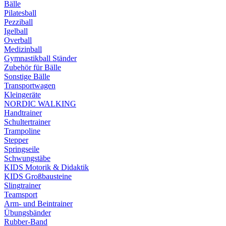
Bälle
Pilatesball
Pezziball
Igelball
Overball
Medizinball
Gymnastikball Ständer
Zubehör für Bälle
Sonstige Bälle
Transportwagen
Kleingeräte
NORDIC WALKING
Handtrainer
Schultertrainer
Trampoline
Stepper
Springseile
Schwungstäbe
KIDS Motorik & Didaktik
KIDS Großbausteine
Slingtrainer
Teamsport
Arm- und Beintrainer
Übungsbänder
Rubber-Band