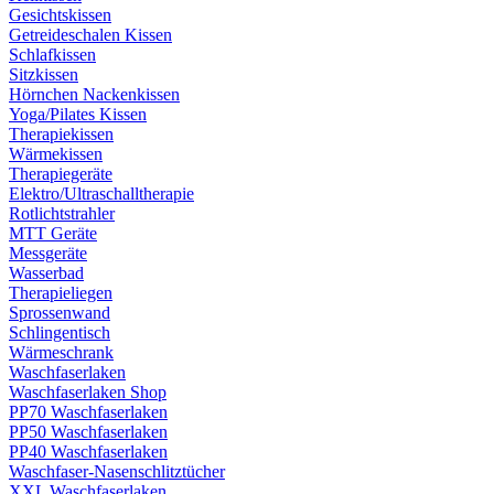
Gesichtskissen
Getreideschalen Kissen
Schlafkissen
Sitzkissen
Hörnchen Nackenkissen
Yoga/Pilates Kissen
Therapiekissen
Wärmekissen
Therapiegeräte
Elektro/Ultraschalltherapie
Rotlichtstrahler
MTT Geräte
Messgeräte
Wasserbad
Therapieliegen
Sprossenwand
Schlingentisch
Wärmeschrank
Waschfaserlaken
Waschfaserlaken Shop
PP70 Waschfaserlaken
PP50 Waschfaserlaken
PP40 Waschfaserlaken
Waschfaser-Nasenschlitztücher
XXL Waschfaserlaken