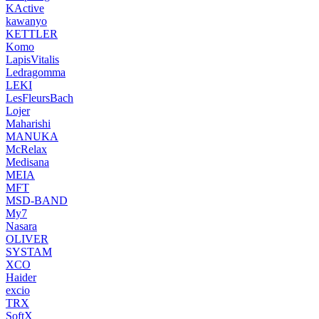
KActive
kawanyo
KETTLER
Komo
LapisVitalis
Ledragomma
LEKI
LesFleursBach
Lojer
Maharishi
MANUKA
McRelax
Medisana
MEIA
MFT
MSD-BAND
My7
Nasara
OLIVER
SYSTAM
XCO
Haider
excio
TRX
SoftX