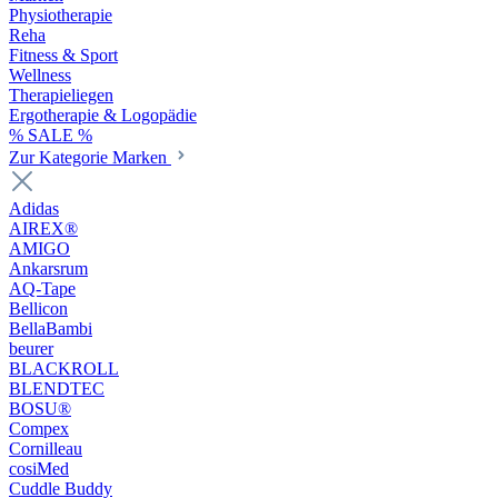
Physiotherapie
Reha
Fitness & Sport
Wellness
Therapieliegen
Ergotherapie & Logopädie
% SALE %
Zur Kategorie Marken
Adidas
AIREX®
AMIGO
Ankarsrum
AQ-Tape
Bellicon
BellaBambi
beurer
BLACKROLL
BLENDTEC
BOSU®
Compex
Cornilleau
cosiMed
Cuddle Buddy