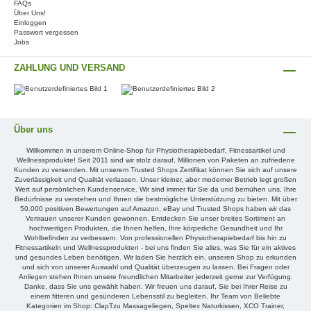
FAQs
Über Uns!
Einloggen
Passwort vergessen
Jobs
ZAHLUNG UND VERSAND
Über uns
Willkommen in unserem Online-Shop für Physiotherapiebedarf, Fitnessartikel und
Wellnessprodukte! Seit 2011 sind wir stolz darauf, Millionen von Paketen an zufriedene
Kunden zu versenden. Mit unserem Trusted Shops Zertifikat können Sie sich auf unsere
Zuverlässigkeit und Qualität verlassen. Unser kleiner, aber moderner Betrieb legt großen
Wert auf persönlichen Kundenservice. Wir sind immer für Sie da und bemühen uns, Ihre
Bedürfnisse zu verstehen und Ihnen die bestmögliche Unterstützung zu bieten. Mit über
50.000 positiven Bewertungen auf Amazon, eBay und Trusted Shops haben wir das
Vertrauen unserer Kunden gewonnen. Entdecken Sie unser breites Sortiment an
hochwertigen Produkten, die Ihnen helfen, Ihre körperliche Gesundheit und Ihr
Wohlbefinden zu verbessern. Von professionellen Physiotherapiebedarf bis hin zu
Fitnessartikeln und Wellnessprodukten - bei uns finden Sie alles, was Sie für ein aktives
und gesundes Leben benötigen. Wir laden Sie herzlich ein, unseren Shop zu erkunden
und sich von unserer Auswahl und Qualität überzeugen zu lassen. Bei Fragen oder
Anliegen stehen Ihnen unsere freundlichen Mitarbeiter jederzeit gerne zur Verfügung.
Danke, dass Sie uns gewählt haben. Wir freuen uns darauf, Sie bei Ihrer Reise zu
einem fitteren und gesünderen Lebensstil zu begleiten. Ihr Team von Beliebte
Kategorien im Shop: ClapTzu Massageliegen, Speltex Naturkissen, XCO Trainer,