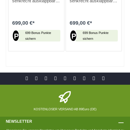
senkrecht ausklappbar
senkrecht ausklappbar
(Kopf- und Fußteil
(Kopfteil verstellbar)
verstellbar)
699,00 €*
699,00 €*
699 Bonus Punkte
699 Bonus Punkte
P
P
sichern
sichern
In den Warenkorb
In den Warenkorb
KOSTENLOSER VERSAND AB 89Euro (DE)
NEWSLETTER