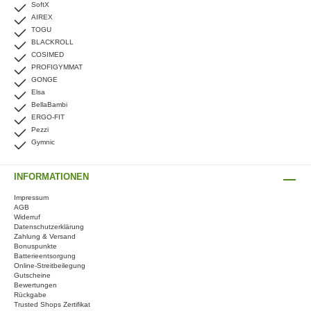
SoftX
AIREX
TOGU
BLACKROLL
COSIMED
PROFIGYMMAT
GONGE
Elsa
BellaBambi
ERGO-FIT
Pezzi
Gymnic
INFORMATIONEN
Impressum
AGB
Widerruf
Datenschutzerklärung
Zahlung & Versand
Bonuspunkte
Batterieentsorgung
Online-Streitbeilegung
Gutscheine
Bewertungen
Rückgabe
Trusted Shops Zertifikat