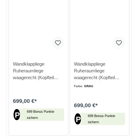
Wandklappliege
Wandklappliege
Ruheraumliege
Ruheraumliege
waagerecht (Kopfteil
waagerecht (Kopfteil
verstellbar) 500 mm
verstellbar) 650 mm
Farbe:
GRAU
hoch
hoch
699,00 €*
699,00 €*
699 Bonus Punkte
P
699 Bonus Punkte
P
sichern
sichern
In den Warenkorb
In den Warenkorb