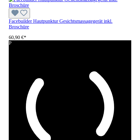
Facebuilder Hautpunktur Gesichtsmassagegerät inkl.
Broschüre
60,90 €*
P