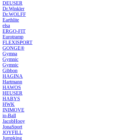
DEUSER
Dr.Winkler
Dr.WOLFF
Earthlite
elsa
ERGO-FIT
Eurotramp
FLEXISPORT
GONGE®
Gymna
Gymnic
Gymnic
Gibbon
HAGINA
Hartmann
HAWOS
HEUSER
HABYS
HWK
INIMOVE
io-Ball
JacobHooy
JonaSport
JOYFILL
Jumpking