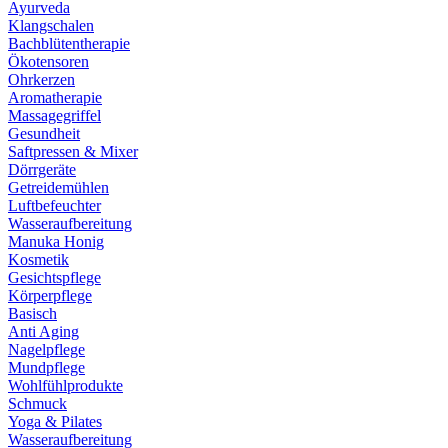
Ayurveda
Klangschalen
Bachblütentherapie
Ökotensoren
Ohrkerzen
Aromatherapie
Massagegriffel
Gesundheit
Saftpressen & Mixer
Dörrgeräte
Getreidemühlen
Luftbefeuchter
Wasseraufbereitung
Manuka Honig
Kosmetik
Gesichtspflege
Körperpflege
Basisch
Anti Aging
Nagelpflege
Mundpflege
Wohlfühlprodukte
Schmuck
Yoga & Pilates
Wasseraufbereitung