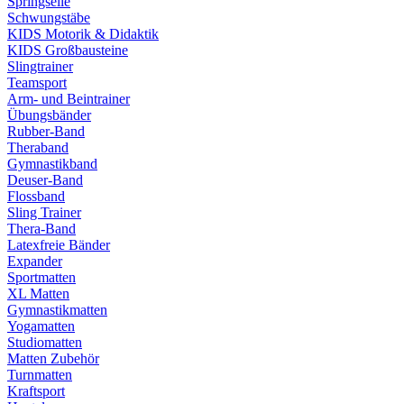
Springseile
Schwungstäbe
KIDS Motorik & Didaktik
KIDS Großbausteine
Slingtrainer
Teamsport
Arm- und Beintrainer
Übungsbänder
Rubber-Band
Theraband
Gymnastikband
Deuser-Band
Flossband
Sling Trainer
Thera-Band
Latexfreie Bänder
Expander
Sportmatten
XL Matten
Gymnastikmatten
Yogamatten
Studiomatten
Matten Zubehör
Turnmatten
Kraftsport