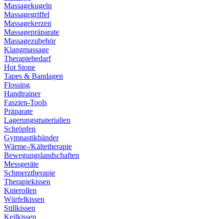
Massagekugeln
Massagegriffel
Massagekerzen
Massagepräparate
Massagezubehör
Klangmassage
Therapiebedarf
Hot Stone
Tapes & Bandagen
Flossing
Handtrainer
Faszien-Tools
Präparate
Lagerungsmaterialien
Schröpfen
Gymnastikbänder
Wärme-/Kältetherapie
Bewegungslandschaften
Messgeräte
Schmerztherapie
Therapiekissen
Knierollen
Würfelkissen
Stillkissen
Keilkissen