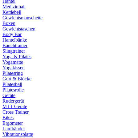
Hantel
Medizinball
Kettlebell
Gewichtsmanschette
Boxen
Gewichtstaschen
Body Bar
Hantelbänke
Bauchtrainer
Slingtrainer
Yoga & Pilates
Yogamatte
Yogakissen
Pilatesring
Gurt & Blöcke
Pilatesball
Pilatesrolle
Geräte
Rudergerät
MTT Geräte
Cross Trainer
Bikes
Ergometer
Laufbänder
Vibrationsplatte