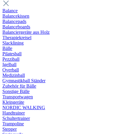
Balance
Balancekissen
Balancepads
Balanceboards
Balanciergeräte aus Holz
Therapiekreisel
Slacklining
Bälle
Pilatesball
Pezziball
Igelball
Overball
Medizinball
Gymnastikball Ständer
Zubehör für Bälle
Sonstige Bälle
Transportwagen
Kleingeräte
NORDIC WALKING
Handtrainer
Schultertrainer
Trampoline
Stepper