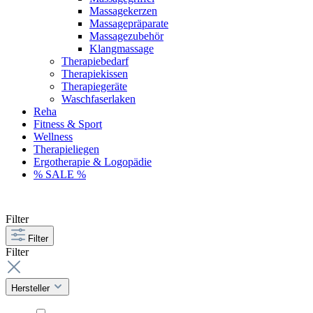
Massagekerzen
Massagepräparate
Massagezubehör
Klangmassage
Therapiebedarf
Therapiekissen
Therapiegeräte
Waschfaserlaken
Reha
Fitness & Sport
Wellness
Therapieliegen
Ergotherapie & Logopädie
% SALE %
Filter
Filter
Filter
Hersteller