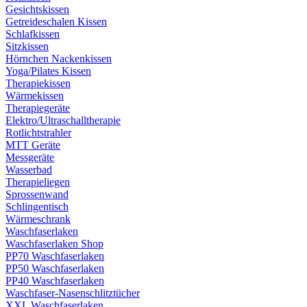
Gesichtskissen
Getreideschalen Kissen
Schlafkissen
Sitzkissen
Hörnchen Nackenkissen
Yoga/Pilates Kissen
Therapiekissen
Wärmekissen
Therapiegeräte
Elektro/Ultraschalltherapie
Rotlichtstrahler
MTT Geräte
Messgeräte
Wasserbad
Therapieliegen
Sprossenwand
Schlingentisch
Wärmeschrank
Waschfaserlaken
Waschfaserlaken Shop
PP70 Waschfaserlaken
PP50 Waschfaserlaken
PP40 Waschfaserlaken
Waschfaser-Nasenschlitztücher
XXL Waschfaserlaken