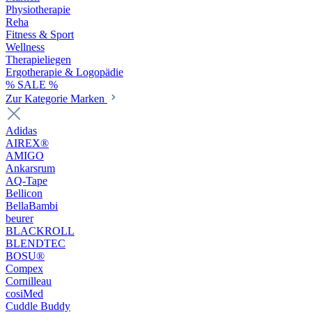
Physiotherapie
Reha
Fitness & Sport
Wellness
Therapieliegen
Ergotherapie & Logopädie
% SALE %
Zur Kategorie Marken
Adidas
AIREX®
AMIGO
Ankarsrum
AQ-Tape
Bellicon
BellaBambi
beurer
BLACKROLL
BLENDTEC
BOSU®
Compex
Cornilleau
cosiMed
Cuddle Buddy