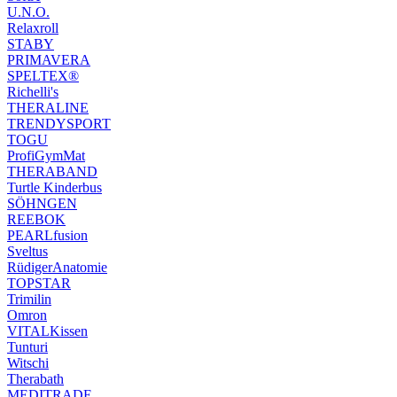
U.N.O.
Relaxroll
STABY
PRIMAVERA
SPELTEX®
Richelli's
THERALINE
TRENDYSPORT
TOGU
ProfiGymMat
THERABAND
Turtle Kinderbus
SÖHNGEN
REEBOK
PEARLfusion
Sveltus
RüdigerAnatomie
TOPSTAR
Trimilin
Omron
VITALKissen
Tunturi
Witschi
Therabath
MEDITRADE