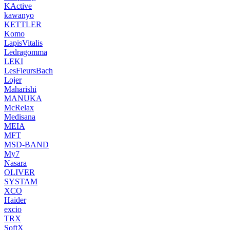
KActive
kawanyo
KETTLER
Komo
LapisVitalis
Ledragomma
LEKI
LesFleursBach
Lojer
Maharishi
MANUKA
McRelax
Medisana
MEIA
MFT
MSD-BAND
My7
Nasara
OLIVER
SYSTAM
XCO
Haider
excio
TRX
SoftX