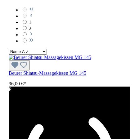
1
2
Beurer Shiatsu-Massagekissen MG 145
96,00 €*
P