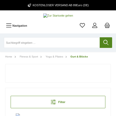
KOSTENLOSER VERSAND AB 89Euro (DE)
Navigation
Home
Fitness & Sport
Yoga & Pilates
Gurt & Blöcke
Filter