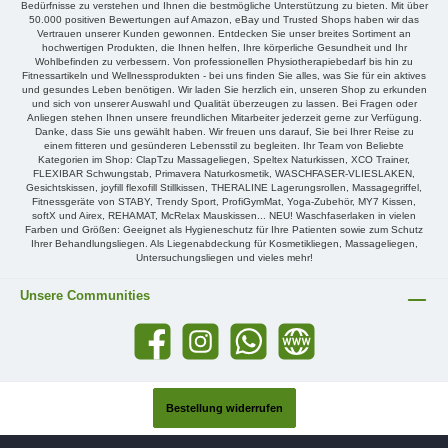
Bedürfnisse zu verstehen und Ihnen die bestmögliche Unterstützung zu bieten. Mit über
50.000 positiven Bewertungen auf Amazon, eBay und Trusted Shops haben wir das
Vertrauen unserer Kunden gewonnen. Entdecken Sie unser breites Sortiment an
hochwertigen Produkten, die Ihnen helfen, Ihre körperliche Gesundheit und Ihr
Wohlbefinden zu verbessern. Von professionellen Physiotherapiebedarf bis hin zu
Fitnessartikeln und Wellnessprodukten - bei uns finden Sie alles, was Sie für ein aktives
und gesundes Leben benötigen. Wir laden Sie herzlich ein, unseren Shop zu erkunden
und sich von unserer Auswahl und Qualität überzeugen zu lassen. Bei Fragen oder
Anliegen stehen Ihnen unsere freundlichen Mitarbeiter jederzeit gerne zur Verfügung.
Danke, dass Sie uns gewählt haben. Wir freuen uns darauf, Sie bei Ihrer Reise zu
einem fitteren und gesünderen Lebensstil zu begleiten. Ihr Team von Beliebte
Kategorien im Shop: ClapTzu Massageliegen, Speltex Naturkissen, XCO Trainer,
FLEXIBAR Schwungstab, Primavera Naturkosmetik, WASCHFASER-VLIESLAKEN,
Gesichtskissen, joyfill flexofill Stillkissen, THERALINE Lagerungsrollen, Massagegriffel,
Fitnessgeräte von STABY, Trendy Sport, ProfiGymMat, Yoga-Zubehör, MY7 Kissen,
softX und Airex, REHAMAT, McRelax Mauskissen... NEU! Waschfaserlaken in vielen
Farben und Größen: Geeignet als Hygieneschutz für Ihre Patienten sowie zum Schutz
Ihrer Behandlungsliegen. Als Liegenabdeckung für Kosmetikliegen, Massageliegen,
Untersuchungsliegen und vieles mehr!
Unsere Communities
Bestellung widerrufen