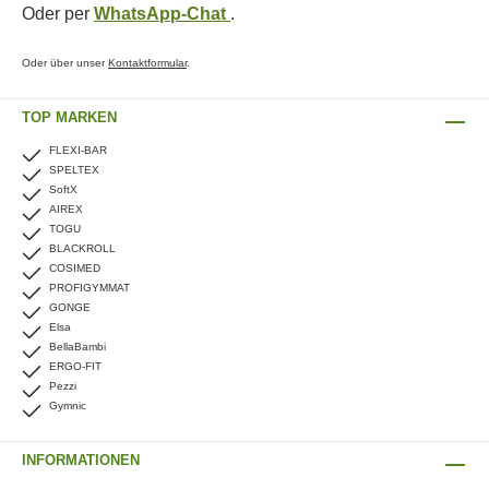
Oder per
WhatsApp-Chat
.
Oder über unser
Kontaktformular
.
TOP MARKEN
FLEXI-BAR
SPELTEX
SoftX
AIREX
TOGU
BLACKROLL
COSIMED
PROFIGYMMAT
GONGE
Elsa
BellaBambi
ERGO-FIT
Pezzi
Gymnic
INFORMATIONEN