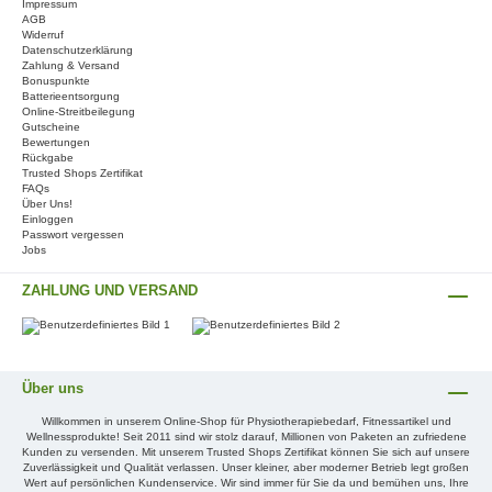
Impressum
AGB
Widerruf
Datenschutzerklärung
Zahlung & Versand
Bonuspunkte
Batterieentsorgung
Online-Streitbeilegung
Gutscheine
Bewertungen
Rückgabe
Trusted Shops Zertifikat
FAQs
Über Uns!
Einloggen
Passwort vergessen
Jobs
ZAHLUNG UND VERSAND
Über uns
Willkommen in unserem Online-Shop für Physiotherapiebedarf, Fitnessartikel und
Wellnessprodukte! Seit 2011 sind wir stolz darauf, Millionen von Paketen an zufriedene
Kunden zu versenden. Mit unserem Trusted Shops Zertifikat können Sie sich auf unsere
Zuverlässigkeit und Qualität verlassen. Unser kleiner, aber moderner Betrieb legt großen
Wert auf persönlichen Kundenservice. Wir sind immer für Sie da und bemühen uns, Ihre