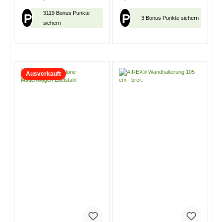
3119 Bonus Punkte
P
P
3 Bonus Punkte sichern
sichern
In den Warenkorb
In den Warenkorb
Ausverkauft