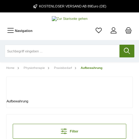
KOSTENLOSER VERSAND AB 89Euro (DE)
Navigation
Home
Physiotherapie
Praxisbedarf
Aufbewahrung
Aufbewahrung
Filter