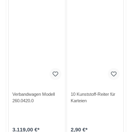
Verbandwagen Modell
10 Kunststoff-Reiter für
260.0420.0
Karteien
3.119,00 €*
2,90 €*