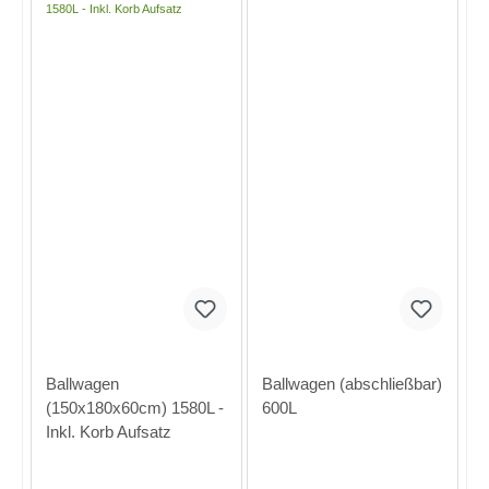
Ballwagen
Ballwagen (abschließbar)
(150x180x60cm) 1580L -
600L
Inkl. Korb Aufsatz