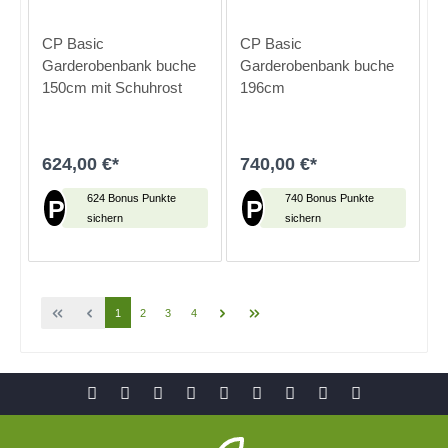
CP Basic
CP Basic
Garderobenbank buche
Garderobenbank buche
150cm mit Schuhrost
196cm
624,00 €*
740,00 €*
624 Bonus Punkte
740 Bonus Punkte
P
P
sichern
sichern
In den Warenkorb
In den Warenkorb
1
2
3
4