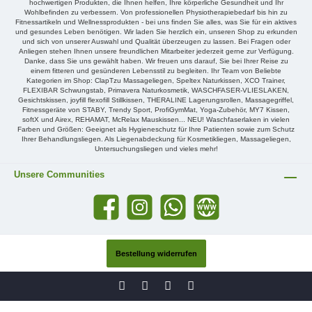
hochwertigen Produkten, die Ihnen helfen, Ihre körperliche Gesundheit und Ihr
Wohlbefinden zu verbessern. Von professionellen Physiotherapiebedarf bis hin zu
Fitnessartikeln und Wellnessprodukten - bei uns finden Sie alles, was Sie für ein aktives
und gesundes Leben benötigen. Wir laden Sie herzlich ein, unseren Shop zu erkunden
und sich von unserer Auswahl und Qualität überzeugen zu lassen. Bei Fragen oder
Anliegen stehen Ihnen unsere freundlichen Mitarbeiter jederzeit gerne zur Verfügung.
Danke, dass Sie uns gewählt haben. Wir freuen uns darauf, Sie bei Ihrer Reise zu
einem fitteren und gesünderen Lebensstil zu begleiten. Ihr Team von Beliebte
Kategorien im Shop: ClapTzu Massageliegen, Speltex Naturkissen, XCO Trainer,
FLEXIBAR Schwungstab, Primavera Naturkosmetik, WASCHFASER-VLIESLAKEN,
Gesichtskissen, joyfill flexofill Stillkissen, THERALINE Lagerungsrollen, Massagegriffel,
Fitnessgeräte von STABY, Trendy Sport, ProfiGymMat, Yoga-Zubehör, MY7 Kissen,
softX und Airex, REHAMAT, McRelax Mauskissen... NEU! Waschfaserlaken in vielen
Farben und Größen: Geeignet als Hygieneschutz für Ihre Patienten sowie zum Schutz
Ihrer Behandlungsliegen. Als Liegenabdeckung für Kosmetikliegen, Massageliegen,
Untersuchungsliegen und vieles mehr!
Unsere Communities
Bestellung widerrufen