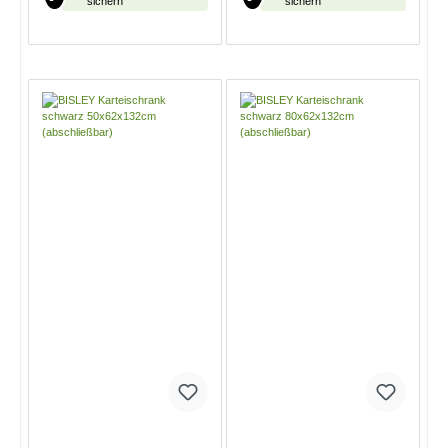
sichern
sichern
In den Warenkorb
In den Warenkorb