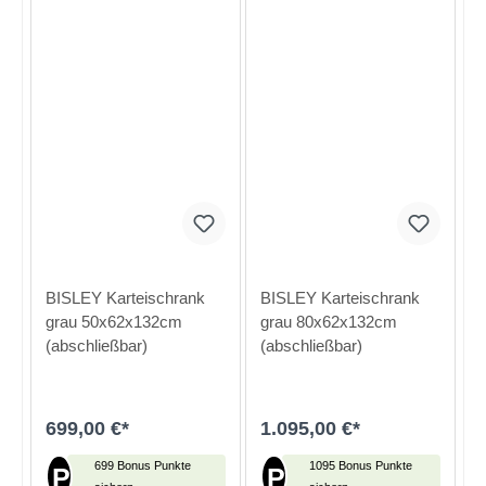
BISLEY Karteischrank
BISLEY Karteischrank
grau 50x62x132cm
grau 80x62x132cm
(abschließbar)
(abschließbar)
699,00 €*
1.095,00 €*
699 Bonus Punkte
1095 Bonus Punkte
P
P