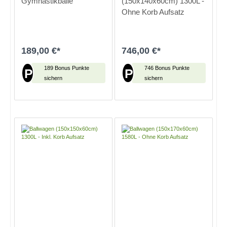
Gymnastikbälle
(150x140x60cm) 1300L -
Ohne Korb Aufsatz
189,00 €*
746,00 €*
189 Bonus Punkte
746 Bonus Punkte
P
P
sichern
sichern
In den Warenkorb
In den Warenkorb