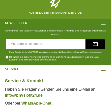
KOSTENLOSER VERSAND AB 89Euro (DE)
NEWSLETTER
Abonnieren Sie unseren Newsletter, um über neue Produkte und Angebote informiert zu
werden.
E-
Mail-
Adresse*
Diese Seite ist durch reCAPTCHA geschützt und es gelten die
Datenschutzrichtlinie
und
Nutzungsbedingungen
.
Ich habe die
Datenschutzbestimmungen
zur Kenntnis genommen und die
AGB
gelesen und bin mit ihnen einverstanden.
SERVICE
Service & Kontakt
Haben Sie Fragen? Senden Sie uns eine E-Mail an:
info@physiofit24.de
Oder per
WhatsApp-Chat
.