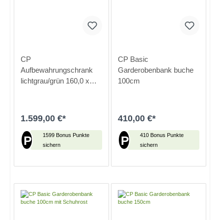
CP
CP Basic
Aufbewahrungschrank
Garderobenbank buche
lichtgrau/grün 160,0 x
100cm
60,0 x 195,0 cm
1.599,00 €*
410,00 €*
1599 Bonus Punkte
410 Bonus Punkte
P
P
sichern
sichern
In den Warenkorb