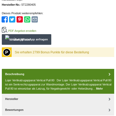
Hersteller-Nr.:
ST2280405
Dieses Produkt weiterempfehlen:
PDF Angebot erstellen
Über WhatѕApp anfragеn
P
Sie erhalten 2799 Bonus Punkte für diese Bestellung
Beschreibung
Lojer Vertikalzugapparat Vertical Pull 80 Der Lojer Vertikalzugapparat Vertical Pull 80
ist ein Senkrechtzugapparat zur Wandmontage. Der Lojer Vertikalzugapparat Vertical
Pull 80 ist einsetzbar als Latzug, für Negativgewicht- oder Hebeübung…
Mehr
Hersteller
Bewertungen