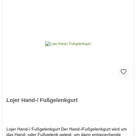
Zuggriffen stets identisch; Kombination beider Seilzüge auf
einen Griff und damit effektive Verdoppelung der Belastung
möglich zwei vielseitige Zuggriffe im Lieferumfang zugelassen
nach MPG Maße (TxBxH): 42x51x217 cm
Lojer Hand-/ Fußgelenkgurt
Lojer Hand-/ Fußgelenkgurt Der Hand-/Fußgelenkgurt wird um
das Hand- oder Fußgelenk gelegt, um dann entsprechende