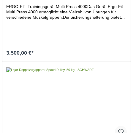
ERGO-FIT Trainingsgerät Multi Press 4000Das Gerät Ergo-Fit
Multi Press 4000 ermöglicht eine Vielzahl von Übungen für
verschiedene Muskelgruppen.Die Sicherungshalterung bietet
eine optimale Voraussetzung für ein sicheres Training. Die
geführte Langhantelstange kann in der Sicherheitshalterung
eingehakt werden. Zusätzlich ist eine Aufnahme für
Hantelscheiben am Gerät befestigt. Gerätegewicht: 150 kg
max. Gewichtsbestückung: 250 kg Maße (LxBxH):
170x210x220 cm Lieferung ohne Hantelscheiben und Ergo-Fit
3.500,00 €*
Multi Bench 4000
In den Warenkorb