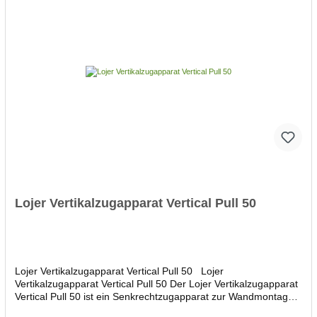
geliefert. Lieferung bis Bordsteinkante.Dieses Produkt wird
individuell für Sie angefertigt.
Lojer Vertikalzugapparat Vertical Pull 50
Lojer Vertikalzugapparat Vertical Pull 50 Lojer
Vertikalzugapparat Vertical Pull 50 Der Lojer Vertikalzugapparat
Vertical Pull 50 ist ein Senkrechtzugapparat zur Wandmontage.
Der Lojer Vertikalzugapparat Vertical Pull 50 ist einsetzbar als