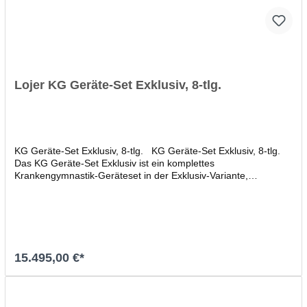
Lojer KG Geräte-Set Exklusiv, 8-tlg.
KG Geräte-Set Exklusiv, 8-tlg. KG Geräte-Set Exklusiv, 8-tlg.
Das KG Geräte-Set Exklusiv ist ein komplettes
Krankengymnastik-Geräteset in der Exklusiv-Variante,
bestehend aus: 1x Universalzugapparat 14 kg 1x
Explosionszugapparat 50 kg 1x Vertikalzugapparat 50 kg 1x
Trainingsbank (3-tlg.) 1x Funktionsstemme mit Wegbegrenzer
1x Winkeltisch 1x Bein- und Schultergurt: 55x8 cm 1x
Hand-/Fußgelenksgurt: 25x8 cm Alle in dem Lojer KG Geräte-
Set Exclusiv angebotenen Geräte entsprechen den
15.495,00 €*
Anforderungen des Medizinproduktegesetztes (MPG) und
wurden nach diesen Richtlinien gefertigt. Wie übernehmen Ihre
Frachtkosten. Die Geräte werden innerhalb von Deutschland
kostenlos versendet. Die Geräte werden bereits fertigmontiert