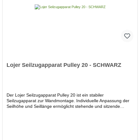
sorgen Sie für eine geeignete Haltemöglichkeit.
Lojer Seilzugapparat Pulley 20 - SCHWARZ
Der Lojer Seilzugapparat Pulley 20 ist ein stabiler
Seilzugapparat zur Wandmontage. Individuelle Anpassung der
Seilhöhe und Seillänge ermöglicht stehende und sitzende
Übungen. Gewichtsstapel mit Schutzverkleidung bestehend aus
2 x 0,5 kg und 19 x 1 kg erlaubt Gewichtsabstufungen von 0,5
bis 20 kg maximales Zuggewicht besonders geräuscharm und
laufruhig durch kugelgelagerte Rollen vielseitiger Zuggriff im
Lieferumfang zugelassen nach MPG Gesamtgewicht: 50 kg
Maße (H x B x T): 230 x 32 x 32 x cm Die Wandmontage muss