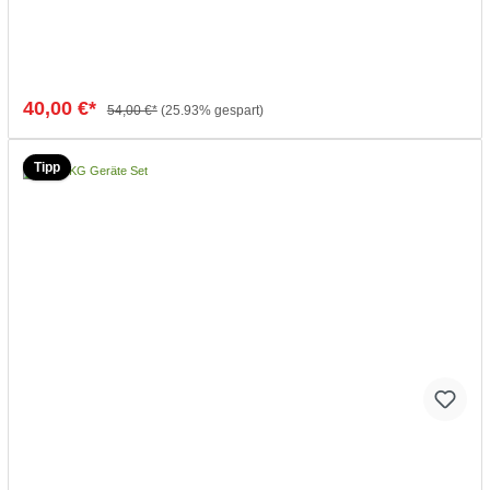
Stange hat eine Länge von 36 cm und kann mit Hilfe eines
Karabinerhakens am Seilzug befestigt
werden.Produkteigenschaften:Metallöse zur BefestigungLänge:
36 cm
40,00 €*
54,00 €*
(25.93% gespart)
In den Warenkorb
Tipp