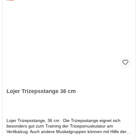
laufruhig, da das Gewicht nur jeweils ein Fünftel des Zugweges
bewegt wird Gewicht auf beiden Zuggriffen stets identisch;
Kombination beider Seilzüge auf einen Griff und damit effektive
Verdoppelung der Belastung möglich zwei vielseitige Zuggriffe
im Lieferumfang zugelassen nach MPG Gesamtgewicht: 85 kg
Maße (H x B x T): 186 x 74,5 x 77 cm Vor der Lieferung erfolgt
die telefonische Avisierung durch die Spedition. Die Lieferung
erfolgt grundsätzlich bis zur Bordsteinkante. Bitte sorgen Sie für
eine geeignete Haltemöglichkeit.
Lojer Trizepsstange 36 cm
Lojer Trizepsstange, 36 cm Die Trizepsstange eignet sich
besonders gut zum Training der Trizepsmuskulatur am
Vertikalzug. Auch andere Muskelgruppen können mit Hilfe der
Trizepsstange am Vertikalzug effektiv trainiert werden.Die