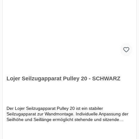
Doppelzugapparat Speed Pulley, fahrbar mit zentralem
Rollenhebesystem. Die Wandmontage muss an einer Stein oder
Betonwand und durch einen professionellen, kenntnisreichen
Handwerker erfolgen. Die Wahl der zu der Wand passenden
Befestigungselemente nimmt dieser vor Ort vor. In den meisten
Fällen sind Schwerlastanker die erste Wahl für eine feste
Montage. Eine Übersicht über die Zug- und Querkräfte pro
Montagepunkt finden sie in der zum Download bereitgestellten
Anleitung. Vor der Lieferung erfolgt die telefonische Avisierung
durch die Spedition. Die Lieferung erfolgt grundsätzlich bis zur
Bordsteinkante. Bitte sorgen Sie für eine geeignete
Haltemöglichkeit.
Lojer Seilzugapparat Pulley 20 - SCHWARZ
Der Lojer Seilzugapparat Pulley 20 ist ein stabiler
Seilzugapparat zur Wandmontage. Individuelle Anpassung der
Seilhöhe und Seillänge ermöglicht stehende und sitzende
Übungen. Gewichtsstapel mit Schutzverkleidung bestehend aus
2 x 0,5 kg und 19 x 1 kg erlaubt Gewichtsabstufungen von 0,5
bis 20 kg maximales Zuggewicht besonders geräuscharm und