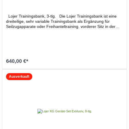
Lojer Trainingsbank, 3-tlg. Die Lojer Trainingsbank ist eine
dreiteilige, sehr variable Trainingsbank als Ergänzung für
Seilzugapparate oder Freihanteltraining. vorderer Sitz in der
Neigung Mittelteil in Höhe und Neigung bis 90° verstellbar der
gradgenaue Winkelmesser erlaubt stets gleiche Einstellung für
vielfältige Übungsvariationen massive Ausführung mit
integrierten Transportrollen Gewicht: 20 kg Belastbar bis 160 kg
Maße (LxBxH): 104x33x47 cm
640,00 €*
In den Warenkorb
Ausverkauft