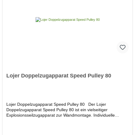
Lojer Doppelzugapparat Speed Pulley 80
Lojer Doppelzugapparat Speed Pulley 80 Der Lojer
Doppelzugapparat Speed Pulley 80 ist ein vielseitiger
Explosionsseilzugapparat zur Wandmontage. Individuelle
Anpassung der Seilhöhe und Seillänge ermöglicht stehende und
sitzende Übungen. Der Lojer Doppelzugapparat Speed Pulley
80 ist ideal geeignet für bilaterales und Schnellkrafttraining.