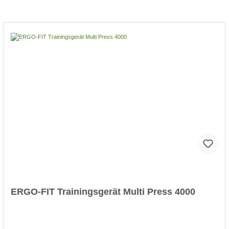
0,5 bis 10 kg maximales Zuggewichtextrem geräuscharm und
laufruhig, da das Gewicht nur jeweils ein Fünftel des Zugweges
bewegt wirdGewicht auf beiden Zuggriffen stets identisch;
Kombination beider Seilzüge auf einen Griff und damit effektive
Verdoppelung der Belastung möglichzwei vielseitige Zuggriffe
im Lieferumfangzugelassen nach MPGMaße (TxBxH):
76x75x186 cmFahrbares Untergestell für den mobilen
EinsatzSchutzverkleidung zur Vermeidung von Verletzungen am
GewichtsstapelKleine Gewichtsabstufungen zum Einstellen des
idealen Trainingsgewichts
ERGO-FIT Trainingsgerät Multi Press 4000