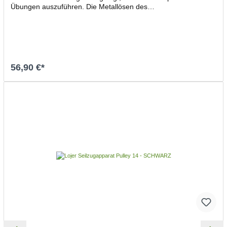
Übungen auszuführen. Die Metallösen des
Hand-/Fußgelenkgurt werden direkt am Karabiner des Seilzugs
befestigt. gepolstert Maße: 25x8 cm
56,90 €*
In den Warenkorb