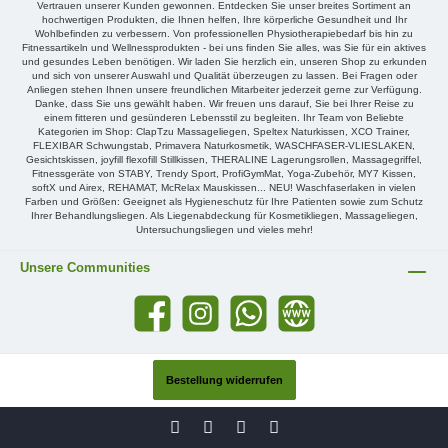
Vertrauen unserer Kunden gewonnen. Entdecken Sie unser breites Sortiment an
hochwertigen Produkten, die Ihnen helfen, Ihre körperliche Gesundheit und Ihr
Wohlbefinden zu verbessern. Von professionellen Physiotherapiebedarf bis hin zu
Fitnessartikeln und Wellnessprodukten - bei uns finden Sie alles, was Sie für ein aktives
und gesundes Leben benötigen. Wir laden Sie herzlich ein, unseren Shop zu erkunden
und sich von unserer Auswahl und Qualität überzeugen zu lassen. Bei Fragen oder
Anliegen stehen Ihnen unsere freundlichen Mitarbeiter jederzeit gerne zur Verfügung.
Danke, dass Sie uns gewählt haben. Wir freuen uns darauf, Sie bei Ihrer Reise zu
einem fitteren und gesünderen Lebensstil zu begleiten. Ihr Team von Beliebte
Kategorien im Shop: ClapTzu Massageliegen, Speltex Naturkissen, XCO Trainer,
FLEXIBAR Schwungstab, Primavera Naturkosmetik, WASCHFASER-VLIESLAKEN,
Gesichtskissen, joyfill flexofill Stillkissen, THERALINE Lagerungsrollen, Massagegriffel,
Fitnessgeräte von STABY, Trendy Sport, ProfiGymMat, Yoga-Zubehör, MY7 Kissen,
softX und Airex, REHAMAT, McRelax Mauskissen... NEU! Waschfaserlaken in vielen
Farben und Größen: Geeignet als Hygieneschutz für Ihre Patienten sowie zum Schutz
Ihrer Behandlungsliegen. Als Liegenabdeckung für Kosmetikliegen, Massageliegen,
Untersuchungsliegen und vieles mehr!
Unsere Communities
Bestellung widerrufen