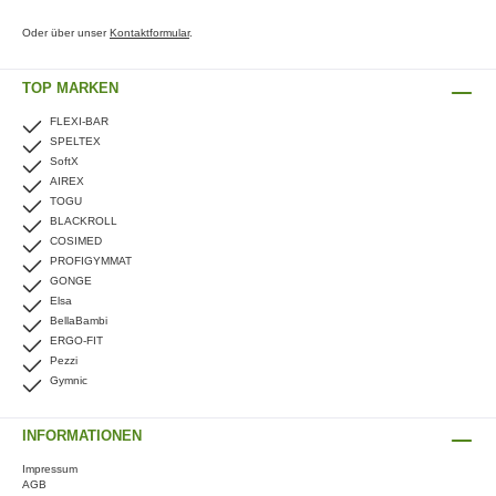
Oder über unser
Kontaktformular
.
TOP MARKEN
FLEXI-BAR
SPELTEX
SoftX
AIREX
TOGU
BLACKROLL
COSIMED
PROFIGYMMAT
GONGE
Elsa
BellaBambi
ERGO-FIT
Pezzi
Gymnic
INFORMATIONEN
Impressum
AGB