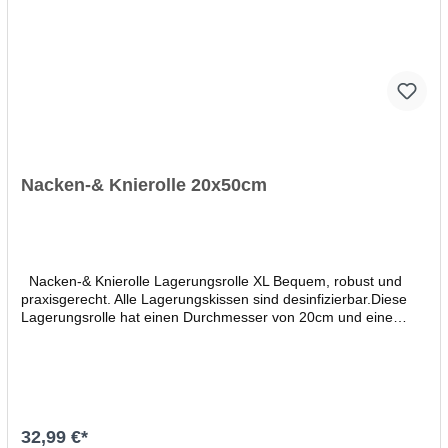
Nacken-& Knierolle 20x50cm
Nacken-& Knierolle Lagerungsrolle XL Bequem, robust und
praxisgerecht. Alle Lagerungskissen sind desinfizierbar.Diese
Lagerungsrolle hat einen Durchmesser von 20cm und eine
Länge von 50cm - sie ist also deutlich größer als die häufig
gewünschte 15cm Variante! Bitte die Maße vor dem Kauf
prüfen, um Rücksendungen zu vermeiden. Ein nützliches
Lagerungs-Zubehör für viele Behandlungsmethoden.
Außenbezug aus strapazierfähigem Skai Kunstleder mit
Reißverschluss Größenvergleich Nacken- & Knierolle Skai
32,99 €*
Tundra Unsere Nacken- und Knierollen sind in verschiedenen