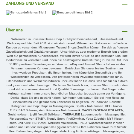
ZAHLUNG UND VERSAND
Über uns
Willkommen in unserem Online-Shop für Physiotherapiebedarf, Fitnessartikel und
Wellnessprodukte! Seit 2011 sind wir stolz darauf, Millionen von Paketen an zufriedene
Kunden zu versenden. Mit unserem Trusted Shops Zertifikat können Sie sich auf unsere
Zuverlässigkeit und Qualität verlassen. Unser kleiner, aber moderner Betrieb legt großen
Wert auf persönlichen Kundenservice. Wir sind immer für Sie da und bemühen uns, Ihre
Bedürfnisse zu verstehen und Ihnen die bestmögliche Unterstützung zu bieten. Mit über
50.000 positiven Bewertungen auf Amazon, eBay und Trusted Shops haben wir das
Vertrauen unserer Kunden gewonnen. Entdecken Sie unser breites Sortiment an
hochwertigen Produkten, die Ihnen helfen, Ihre körperliche Gesundheit und Ihr
Wohlbefinden zu verbessern. Von professionellen Physiotherapiebedarf bis hin zu
Fitnessartikeln und Wellnessprodukten - bei uns finden Sie alles, was Sie für ein aktives
und gesundes Leben benötigen. Wir laden Sie herzlich ein, unseren Shop zu erkunden
und sich von unserer Auswahl und Qualität überzeugen zu lassen. Bei Fragen oder
Anliegen stehen Ihnen unsere freundlichen Mitarbeiter jederzeit gerne zur Verfügung.
Danke, dass Sie uns gewählt haben. Wir freuen uns darauf, Sie bei Ihrer Reise zu
einem fitteren und gesünderen Lebensstil zu begleiten. Ihr Team von Beliebte
Kategorien im Shop: ClapTzu Massageliegen, Speltex Naturkissen, XCO Trainer,
FLEXIBAR Schwungstab, Primavera Naturkosmetik, WASCHFASER-VLIESLAKEN,
Gesichtskissen, joyfill flexofill Stillkissen, THERALINE Lagerungsrollen, Massagegriffel,
Fitnessgeräte von STABY, Trendy Sport, ProfiGymMat, Yoga-Zubehör, MY7 Kissen,
softX und Airex, REHAMAT, McRelax Mauskissen... NEU! Waschfaserlaken in vielen
Farben und Größen: Geeignet als Hygieneschutz für Ihre Patienten sowie zum Schutz
Ihrer Behandlungsliegen. Als Liegenabdeckung für Kosmetikliegen, Massageliegen,