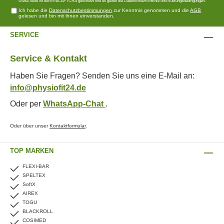
Diese Seite ist durch reCAPTCHA geschützt und es gelten die
Datenschutzrichtlinie
und
Nutzungsbedingungen
.
Ich habe die
Datenschutzbestimmungen
zur Kenntnis genommen und die
AGB
gelesen und bin mit ihnen einverstanden.
SERVICE
Service & Kontakt
Haben Sie Fragen? Senden Sie uns eine E-Mail an:
info@physiofit24.de
Oder per
WhatsApp-Chat
.
Oder über unser
Kontaktformular
.
TOP MARKEN
FLEXI-BAR
SPELTEX
SoftX
AIREX
TOGU
BLACKROLL
COSIMED