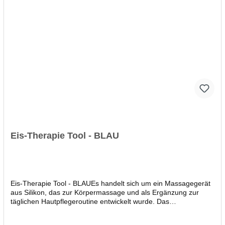
Blätter ausgestattet. Marke sigel Lieferanten-Art.-Nr. QU615
Made in Germany Anwendungsbereich Quittungen Formular
Quittung, MwSt. separat ausgewiesen Format DIN A6 quer
Durchschlag kein Durchschlag Anzahl der Durchschläge 1-fach
Anzahl der Blätter 1x 50 Mikroperforation (J/N) Ja
Papiergewicht 60 g/qm Papierfarbe weiß holzfrei Ja Chlorfrei
gebleicht (J/N) Ja Zertifikate Nachhaltige Forstwirtschaft
Eis-Therapie Tool - BLAU
Eis-Therapie Tool - BLAUEs handelt sich um ein Massagegerät
aus Silikon, das zur Körpermassage und als Ergänzung zur
täglichen Hautpflegeroutine entwickelt wurde. Das
Massagegerät kann dabei helfen, die Durchblutung zu
verbessern, die Muskeln zu regenerieren und die Haut zu