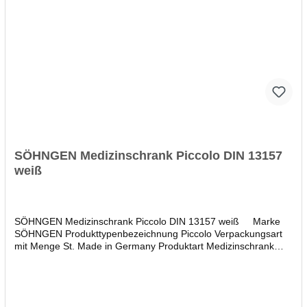
SÖHNGEN Medizinschrank Piccolo DIN 13157
weiß
SÖHNGEN Medizinschrank Piccolo DIN 13157 weiß Marke
SÖHNGEN Produkttypenbezeichnung Piccolo Verpackungsart
mit Menge St. Made in Germany Produktart Medizinschrank
Norm DIN 13157 Farbe weiß abschließbar Ja Material
Kunststoff Inneneinteilung 1 Fachboden Anzahl Türen 1 Breite
26,5 cm Tiefe 18,0 cm Höhe 24,5 cm Abschließvorrichtung
Zylinderschloss Lieferung inkl. Montagematerial, Schlüssel