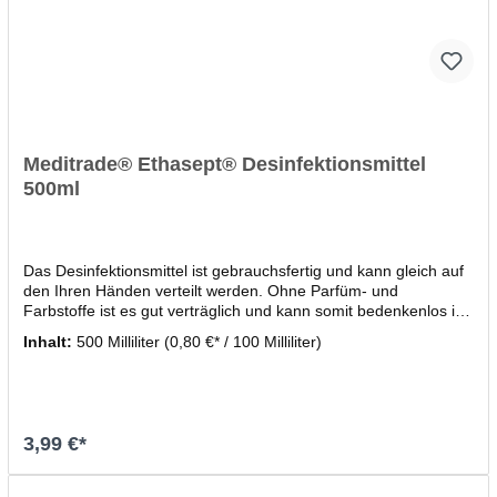
Meditrade® Ethasept® Desinfektionsmittel
500ml
Das Desinfektionsmittel ist gebrauchsfertig und kann gleich auf
den Ihren Händen verteilt werden. Ohne Parfüm- und
Farbstoffe ist es gut verträglich und kann somit bedenkenlos in
Ihre tägliche Hygiene einfließen.Halten Sie Ihre Hände
Inhalt:
500 Milliliter
(0,80 €* / 100 Milliliter)
hygienisch sauber und bestellen Sie das Meditrade®
Desinfektionsmitteln Ethasept® noch heute hier in unserem
Online-Shop.Biozidprodukte vorsichtig verwenden. Vor
Gebrauch stets Etikett und Produktinformationen lesen.Bitte
beachten Sie die Gefahren- und
3,99 €*
Sicherheitshinweise:Gefahrenhinweise: - Flüssigkeit und Dampf
leicht entzündbar.- Verursacht schwere Augenreizung.
Sicherheitshinweise: - Ist ärztlicher Rat erforderlich, Verpackung
In den Warenkorb