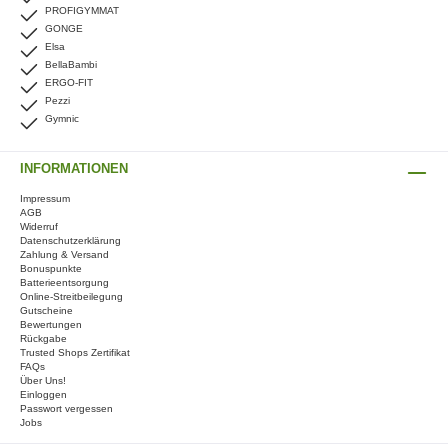
PROFIGYMMAT
GONGE
Elsa
BellaBambi
ERGO-FIT
Pezzi
Gymnic
INFORMATIONEN
Impressum
AGB
Widerruf
Datenschutzerklärung
Zahlung & Versand
Bonuspunkte
Batterieentsorgung
Online-Streitbeilegung
Gutscheine
Bewertungen
Rückgabe
Trusted Shops Zertifikat
FAQs
Über Uns!
Einloggen
Passwort vergessen
Jobs