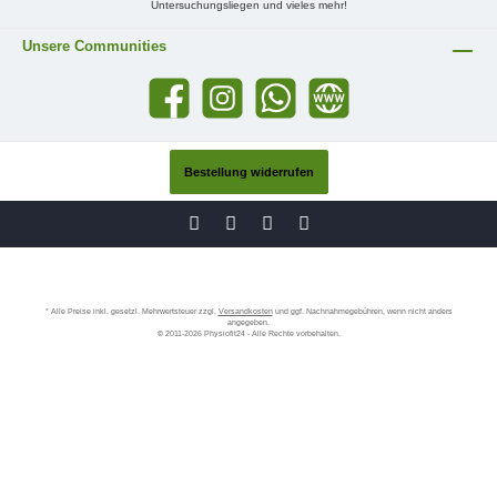
Untersuchungsliegen und vieles mehr!
Unsere Communities
Bestellung widerrufen
* Alle Preise inkl. gesetzl. Mehrwertsteuer zzgl.
Versandkosten
und ggf. Nachnahmegebühren, wenn nicht anders
angegeben.
© 2011-2026 Physiofit24 - Alle Rechte vorbehalten.