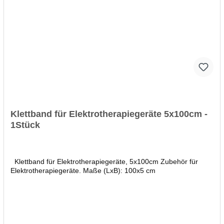
Ergänzungsmodul 1x großer Ultraschallkopf, model US H05
(inkl. Halterung) 1x Kontakt Gel, 200 ml 4x Chamexbeutel, 6 x 8
cm 4x Elastische Fixierbinde, 5 x 60 cm 1x Testsstecker, F/F, 2
mm 2x Zweiadriges Elektrodenkabel, 2 mm end 4x
Gummielektrode 6 x 8 cm 2 mm 1x Netzkabel 1x Elexeo
Quickstart (EN) 1x Elexeo User Manual (EN) 1x Elexeo
Sicherheitshinweise (mehrsprachig) 1x Registrierungskarte für
Elexeo
Klettband für Elektrotherapiegeräte 5x100cm -
1Stück
Klettband für Elektrotherapiegeräte, 5x100cm Zubehör für
Elektrotherapiegeräte. Maße (LxB): 100x5 cm