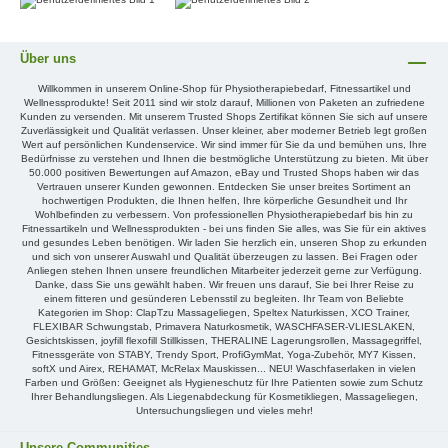
Über uns
Willkommen in unserem Online-Shop für Physiotherapiebedarf, Fitnessartikel und
Wellnessprodukte! Seit 2011 sind wir stolz darauf, Millionen von Paketen an zufriedene
Kunden zu versenden. Mit unserem Trusted Shops Zertifikat können Sie sich auf unsere
Zuverlässigkeit und Qualität verlassen. Unser kleiner, aber moderner Betrieb legt großen
Wert auf persönlichen Kundenservice. Wir sind immer für Sie da und bemühen uns, Ihre
Bedürfnisse zu verstehen und Ihnen die bestmögliche Unterstützung zu bieten. Mit über
50.000 positiven Bewertungen auf Amazon, eBay und Trusted Shops haben wir das
Vertrauen unserer Kunden gewonnen. Entdecken Sie unser breites Sortiment an
hochwertigen Produkten, die Ihnen helfen, Ihre körperliche Gesundheit und Ihr
Wohlbefinden zu verbessern. Von professionellen Physiotherapiebedarf bis hin zu
Fitnessartikeln und Wellnessprodukten - bei uns finden Sie alles, was Sie für ein aktives
und gesundes Leben benötigen. Wir laden Sie herzlich ein, unseren Shop zu erkunden
und sich von unserer Auswahl und Qualität überzeugen zu lassen. Bei Fragen oder
Anliegen stehen Ihnen unsere freundlichen Mitarbeiter jederzeit gerne zur Verfügung.
Danke, dass Sie uns gewählt haben. Wir freuen uns darauf, Sie bei Ihrer Reise zu
einem fitteren und gesünderen Lebensstil zu begleiten. Ihr Team von Beliebte
Kategorien im Shop: ClapTzu Massageliegen, Speltex Naturkissen, XCO Trainer,
FLEXIBAR Schwungstab, Primavera Naturkosmetik, WASCHFASER-VLIESLAKEN,
Gesichtskissen, joyfill flexofill Stillkissen, THERALINE Lagerungsrollen, Massagegriffel,
Fitnessgeräte von STABY, Trendy Sport, ProfiGymMat, Yoga-Zubehör, MY7 Kissen,
softX und Airex, REHAMAT, McRelax Mauskissen... NEU! Waschfaserlaken in vielen
Farben und Größen: Geeignet als Hygieneschutz für Ihre Patienten sowie zum Schutz
Ihrer Behandlungsliegen. Als Liegenabdeckung für Kosmetikliegen, Massageliegen,
Untersuchungsliegen und vieles mehr!
Unsere Communities