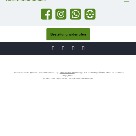
Bestellung widerrufen
* Alle Preise inkl. gesetzl. Mehrwertsteuer zzgl.
Versandkosten
und ggf. Nachnahmegebühren, wenn nicht anders
angegeben.
© 2011-2026 Physiofit24 - Alle Rechte vorbehalten.