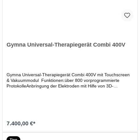
Gymna Universal-Therapiegerät Combi 400V
Gymna Universal-Therapiegerät Combi 400V mit Touchscreen
& Vakuummodul Funktionen:über 800 vorprogrammierte
ProtokolleAnbringung der Elektroden mit Hilfe von 3D-
AufnahmenTasten für
DirektbehandlungTherapiezieleIndikationslisteAuswahl nach
Körperteilüber 500 freie Speicherplätze (für eigene Programme,
Favoriten, Diagnose-Ergebnisse)integrierte Liste mit
Kontraindikationenanatomische BibliothekVakuummodul mit
elektronischer VakuumsteuerungTechnische Daten:2 Kanal
7.400,00 €*
Elektro- und Ultraschall Therapiegerätoptional: 1- bzw. 4-Strahl
Lasersonde1-Strahl Lasersonde: 70,5 mW4-Strahl Lasersonde:
4x 13,5 mWgroße Datenbank mit zielgerichteten
In den Warenkorb