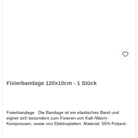
Fixierbandage 120x10cm - 1 Stück
Fixierbandage Die Bandage ist ein elastisches Band und
eignet sich besonders zum Fixieren von Kalt-/Warm-
Kompressen, sowie von Elektroplatten. Material: 55% Polyester,
32% Perlon, 13% Dorlastan mit einem Flauschklettverschluss
versehen Gewicht pro cm²: 0,05 g Waschbar in der