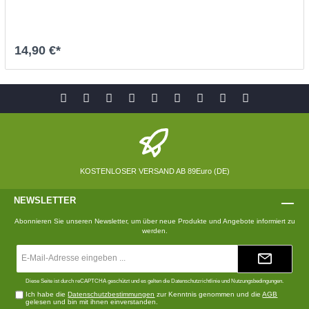
Waschmaschine bei 60 °
14,90 €*
In den Warenkorb
KOSTENLOSER VERSAND AB 89Euro (DE)
NEWSLETTER
Abonnieren Sie unseren Newsletter, um über neue Produkte und Angebote informiert zu
werden.
E-
Mail-
Adresse*
Diese Seite ist durch reCAPTCHA geschützt und es gelten die
Datenschutzrichtlinie
und
Nutzungsbedingungen
.
Ich habe die
Datenschutzbestimmungen
zur Kenntnis genommen und die
AGB
gelesen und bin mit ihnen einverstanden.