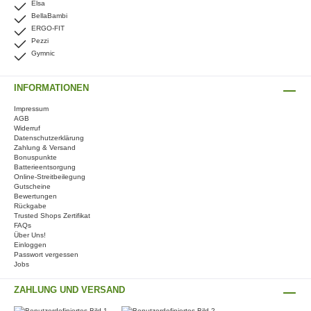
Elsa
BellaBambi
ERGO-FIT
Pezzi
Gymnic
INFORMATIONEN
Impressum
AGB
Widerruf
Datenschutzerklärung
Zahlung & Versand
Bonuspunkte
Batterieentsorgung
Online-Streitbeilegung
Gutscheine
Bewertungen
Rückgabe
Trusted Shops Zertifikat
FAQs
Über Uns!
Einloggen
Passwort vergessen
Jobs
ZAHLUNG UND VERSAND