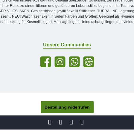
nd sich von unserer Auswahl und Qualität überzeugen zu lassen. Bei Fragen oder A
i Ihrer Reise zu einem fitteren und gesünderen Lebensstil zu begleiten. Ihr Team 
IESLAKEN, Gesichtskissen, joyfill flexofill Stillkissen, THERALINE Lagerungsr
en... NEU! Waschfaserlaken in vielen Farben und Größen: Geeignet als Hygienesc
nabdeckung für Kosmetikliegen, Massageliegen, Untersuchungsliegen und vieles
Unsere Communities
Bestellung widerrufen