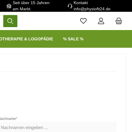
Seit über 15 Jahren
Kontakt
am Markt
info@physiofit24.de
OTHERAPIE & LOGOPÄDIE
% SALE %
Nachname*