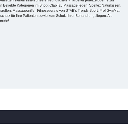
nliegen stehen Ihnen unsere freundlichen Mitarbeiter jederzeit gerne zur
von Beliebte Kategorien im Shop: ClapTzu Massageliegen, Speltex Naturkissen,
ollen, Massagegriffel, Fitnessgeräte von STABY, Trendy Sport, ProfiGymMat,
hutz für Ihre Patienten sowie zum Schutz Ihrer Behandlungsliegen. Als
 mehr!