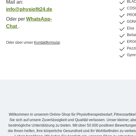
Mail an:
BLA
COS
info@physiofit24.de
PRO
Oder per
WhatsApp-
GON
Chat
.
Elsa
Bell
ERGO
Oder über unser
Kontaktformular
.
Pezz
Gymn
Willkommen in unserem Online-Shop für Physiotherapiebedarf, Fitnessartikel
Sie sich auf unsere Zuverlässigkeit und Qualität verlassen. Unser kleiner, 
bestmögliche Unterstützung zu bieten. Mit über 50.000 positiven Bewertung
die Ihnen helfen, Ihre körperliche Gesundheit und Ihr Wohlbefinden zu verbess