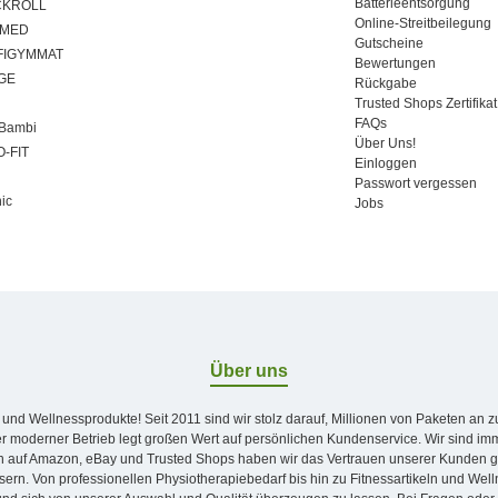
Batterieentsorgung
CKROLL
Online-Streitbeilegung
IMED
Gutscheine
FIGYMMAT
Bewertungen
GE
Rückgabe
Trusted Shops Zertifikat
FAQs
aBambi
Über Uns!
-FIT
Einloggen
i
Passwort vergessen
ic
Jobs
Über uns
 und Wellnessprodukte! Seit 2011 sind wir stolz darauf, Millionen von Paketen an 
aber moderner Betrieb legt großen Wert auf persönlichen Kundenservice. Wir sind i
en auf Amazon, eBay und Trusted Shops haben wir das Vertrauen unserer Kunden 
ern. Von professionellen Physiotherapiebedarf bis hin zu Fitnessartikeln und Well