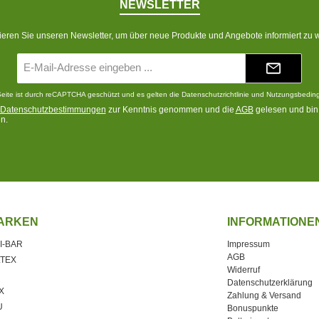
NEWSLETTER
eren Sie unseren Newsletter, um über neue Produkte und Angebote informiert zu 
E-
Mail-
Adresse*
eite ist durch reCAPTCHA geschützt und es gelten die
Datenschutzrichtlinie
und
Nutzungsbedin
Datenschutzbestimmungen
zur Kenntnis genommen und die
AGB
gelesen und bin 
n.
ARKEN
INFORMATIONE
I-BAR
Impressum
AGB
LTEX
Widerruf
Datenschutzerklärung
X
Zahlung & Versand
U
Bonuspunkte