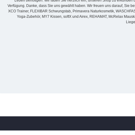
Leben benötigen. Wir laden Sie herzlich ein, unseren Shop zu erkunden u
Verfügung. Danke, dass Sie uns gewählt haben. Wir freuen uns darauf, Sie be
XCO Trainer, FLEXIBAR Schwungstab, Primavera Naturkosmetik, WASCHFASER-VL
Yoga-Zubehör, MY7 Kissen, softX und Airex, REHAMAT, McRelax Mauskiss
Liege