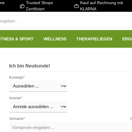
ene
Trusted Shops
Kauf auf Rechnung mit
Zertifiziert
KLARNA
ITNESS & SPORT
WELLNESS
THERAPIELIEGEN
ERG
Ich bin Neukunde!
Kontotyp*
Anrede*
Vorname*